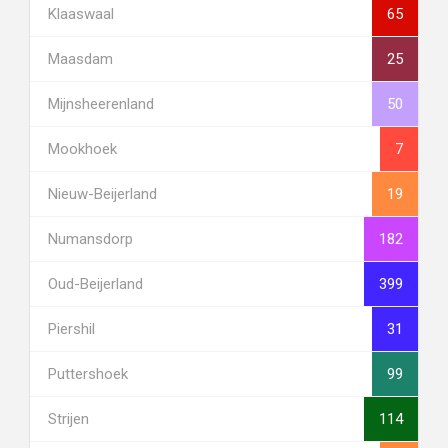
Klaaswaal
65
Maasdam
25
Mijnsheerenland
50
Mookhoek
7
Nieuw-Beijerland
19
Numansdorp
182
Oud-Beijerland
399
Piershil
31
Puttershoek
99
Strijen
114