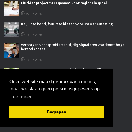
Efficiënt projectmanagement voor regionale groei
27-07-2026
De juiste bedrijfsruimte kiezen voor uw onderneming
16-07-2026
Verborgen vochtproblemen tijdig signaleren voorkomt hoge
herstelkosten
16-07-2026
Wat kost een houten schuur in de tuin eigenlijk?
25-06-2026
Onze website maakt gebruik van cookies,
maar we slaan geen persoonsgegevens op.
INFORMATIE
Leer meer
Begrepen
Adverteren
Disclaimer