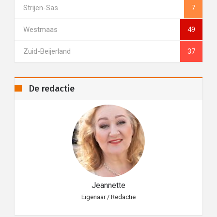
Strijen-Sas
7
Westmaas
49
Zuid-Beijerland
37
De redactie
Jeannette
Eigenaar / Redactie