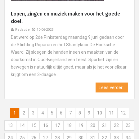
Lopen, zingen en muziek maken voor het goede
doel.
Redactie
10-06-2025
Dat werd op 2de Pinksterdag maandag 9 juni gedaan door
de Stichting Roparun en het Shantykoor De Hoeksche
Waard. Zij sloegen de handen ineen en maakten van de
doorkomst in Oud-Beijerland een feest. Sportief zijn en
bewegen is natuurlijk altijd goed, maar als je het voor elkaar
krijgt om een 3-daagse....
Lees verder...
1
2
3
4
5
6
7
8
9
10
11
12
13
14
15
16
17
18
19
20
21
22
23
24
25
26
27
28
29
30
31
32
33
34