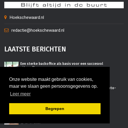
Hoekschewaard.nl
redactie@hoekschewaard.nl
LAATSTE BERICHTEN
Een sterke backoffice als basis voor een succesvol
uitzendbureau
07-08-2026
Onze website maakt gebruik van cookies,
maar we slaan geen persoonsgegevens op.
Vergelijk garages in Hoeksche Waard en bespaar op auto-
onderhoud
Leer meer
07-08-2026
Begrepen
Efficiënt projectmanagement voor regionale groei
27-07-2026