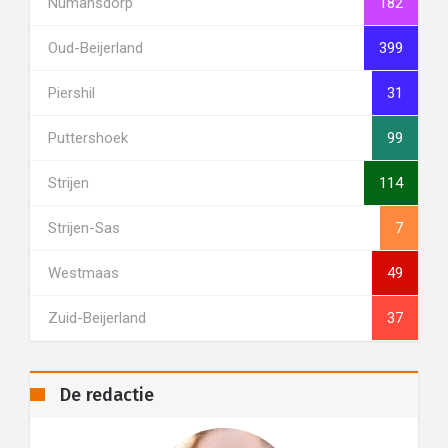
Numansdorp
182
Oud-Beijerland
399
Piershil
31
Puttershoek
99
Strijen
114
Strijen-Sas
7
Westmaas
49
Zuid-Beijerland
37
De redactie