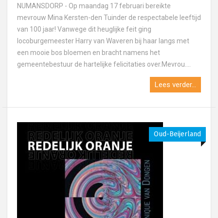
NUMANSDORP - Op maandag 17 februari bereikte
mevrouw Mina Kersten-den Tuinder de respectabele leeftijd
van 100 jaar! Vanwege dit heuglijke feit ging
locoburgemeester Harry van Waveren bij haar langs met
een mooie bos bloemen en bracht namens het
gemeentebestuur de hartelijke felicitaties over.Mevrou....
Lees verder...
Oud-Beijerland