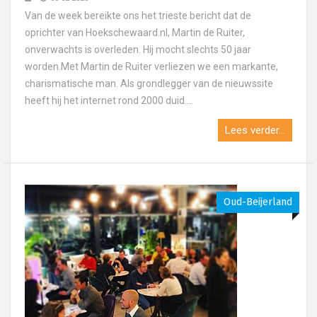
Van de week bereikte ons het trieste bericht dat de
oprichter van Hoekschewaard.nl, Martin de Ruiter,
onverwachts is overleden. Hij mocht slechts 50 jaar
worden.Met Martin de Ruiter verliezen we een markante,
charismatische man. Als grondlegger van de nieuwssite
heeft hij het internet rond 2000 duid....
Lees verder...
Oud-Beijerland