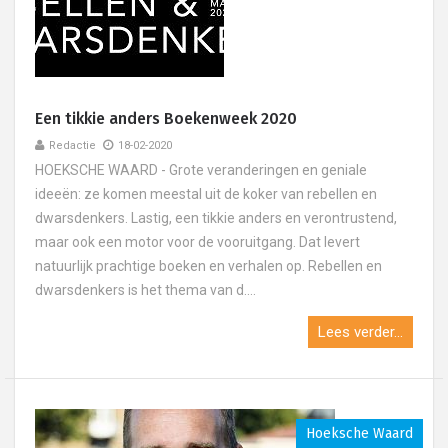
Een tikkie anders Boekenweek 2020
Redactie
18-02-2020
HOEKSCHE WAARD - Grote veranderingen en geniale
ideeën: ze komen meestal uit de koker van rebellen en
dwarsdenkers. Lastig, een tikkie anders en verontrustend,
maar ook een motor voor de vooruitgang. Dat levert
natuurlijk prachtige boeken en verhalen op. Rebellen en
dwarsdenkers is het thema van d....
Lees verder...
Hoeksche Waard