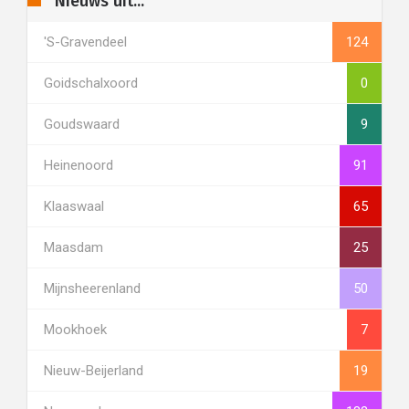
Nieuws uit...
's-Gravendeel
124
Goidschalxoord
0
Goudswaard
9
Heinenoord
91
Klaaswaal
65
Maasdam
25
Mijnsheerenland
50
Mookhoek
7
Nieuw-Beijerland
19