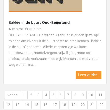
Bakkie in de buurt Oud-Beijerland
Redactie
30-01-2020
OUD-BEIJERLAND - Op vrijdag 7 februari is er een gezellige
middag om elkaar uit de buurt beter te leren kennen, ‘Bakkie
in de buurt’ genaamd. Allerlei mensen zijn welkom:
buurtbewoners, mantelzorgers, vrijwilligers, maar ook
professionals werkzaam in de wijk. Mensen die wat verder
weg wonen, ma....
Lees verder...
vorige
1
2
3
4
5
6
7
8
9
10
11
12
13
14
15
16
17
18
19
20
21
22