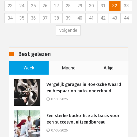
23
24
25
26
27
28
29
30
31
32
33
34
35
36
37
38
39
40
41
42
43
44
volgende
Best gelezen
Week
Maand
Altijd
Vergelijk garages in Hoeksche Waard
en bespaar op auto-onderhoud
07-08-2026
Een sterke backoffice als basis voor
een succesvol uitzendbureau
07-08-2026