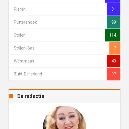
Piershil
31
Puttershoek
99
Strijen
114
Strijen-Sas
7
Westmaas
49
Zuid-Beijerland
37
De redactie