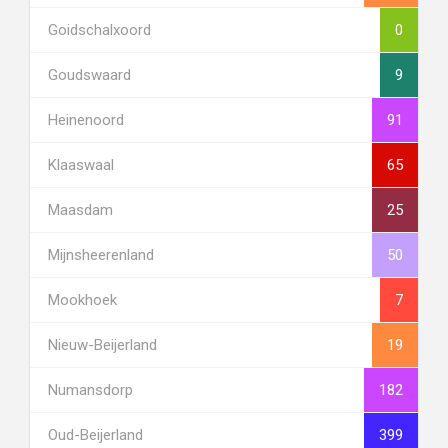
Goidschalxoord
0
Goudswaard
9
Heinenoord
91
Klaaswaal
65
Maasdam
25
Mijnsheerenland
50
Mookhoek
7
Nieuw-Beijerland
19
Numansdorp
182
Oud-Beijerland
399