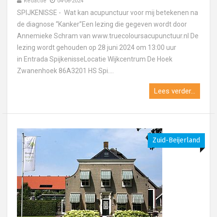
Redactie
04-06-2024
SPIJKENISSE - Wat kan acupunctuur voor mij betekenen na
de diagnose “Kanker”Een lezing die gegeven wordt door
Annemieke Schram van www.truecoloursacupunctuur.nl De
lezing wordt gehouden op 28 juni 2024 om 13:00 uur
in Entrada SpijkenisseLocatie Wijkcentrum De Hoek
Zwanenhoek 86A3201 HS Spi....
Lees verder...
Zuid-Beijerland