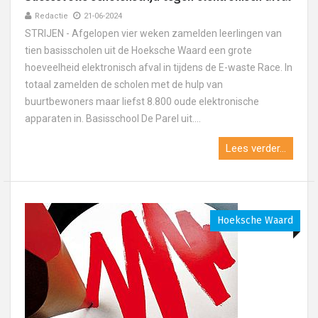
Redactie
21-06-2024
STRIJEN - Afgelopen vier weken zamelden leerlingen van
tien basisscholen uit de Hoeksche Waard een grote
hoeveelheid elektronisch afval in tijdens de E-waste Race. In
totaal zamelden de scholen met de hulp van
buurtbewoners maar liefst 8.800 oude elektronische
apparaten in. Basisschool De Parel uit....
Lees verder...
Hoeksche Waard