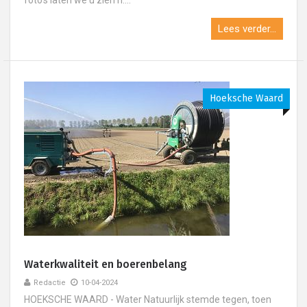
foto’s laten we u zien h....
Lees verder...
Hoeksche Waard
Waterkwaliteit en boerenbelang
Redactie
10-04-2024
HOEKSCHE WAARD - Water Natuurlijk stemde tegen, toen