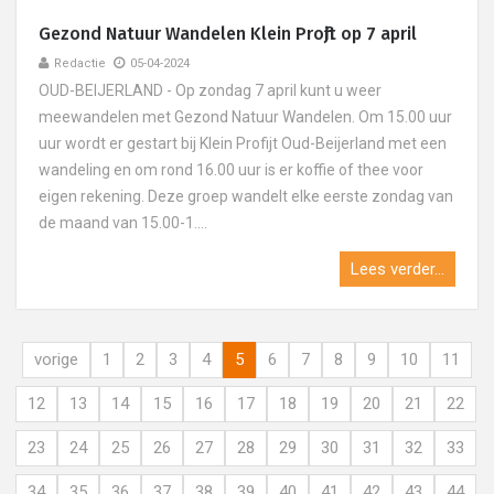
Gezond Natuur Wandelen Klein Profijt op 7 april
Redactie
05-04-2024
OUD-BEIJERLAND - Op zondag 7 april kunt u weer
meewandelen met Gezond Natuur Wandelen. Om 15.00 uur
uur wordt er gestart bij Klein Profijt Oud-Beijerland met een
wandeling en om rond 16.00 uur is er koffie of thee voor
eigen rekening. Deze groep wandelt elke eerste zondag van
de maand van 15.00-1....
Lees verder...
vorige
1
2
3
4
5
6
7
8
9
10
11
12
13
14
15
16
17
18
19
20
21
22
23
24
25
26
27
28
29
30
31
32
33
34
35
36
37
38
39
40
41
42
43
44