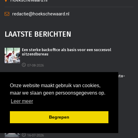
redactie@hoekschewaard.nl
LAATSTE BERICHTEN
Een sterke backoffice als basis voor een succesvol
uitzendbureau
07-08-2026
Vergelijk garages in Hoeksche Waard en bespaar op auto-
onderhoud
Onze website maakt gebruik van cookies,
07-08-2026
maar we slaan geen persoonsgegevens op.
Leer meer
Efficiënt projectmanagement voor regionale groei
27-07-2026
Begrepen
De juiste bedrijfsruimte kiezen voor uw onderneming
16-07-2026