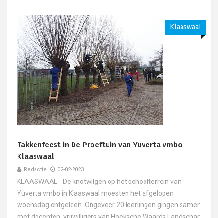
Klaaswaal
Takkenfeest in De Proeftuin van Yuverta vmbo
Klaaswaal
Redactie
02-02-2023
KLAASWAAL - De knotwilgen op het schoolterrein van
Yuverta vmbo in Klaaswaal moesten het afgelopen
woensdag ontgelden. Ongeveer 20 leerlingen gingen samen
met docenten, vrijwilligers van Hoeksche Waards Landschap