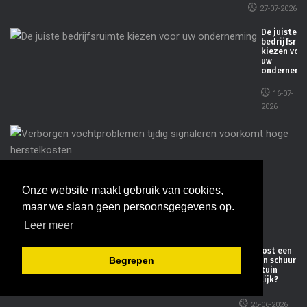
27-07-2026
De juiste
bedrijfsrui
kiezen voo
uw
ondernemi
16-07-
2026
Ve
vo
ti
si
vo
he
Onze website maakt gebruik van cookies,
maar we slaan geen persoonsgegevens op.
07-
Leer meer
20
Wat kost een
Begrepen
houten schuur
in de tuin
eigenlijk?
25-06-2026