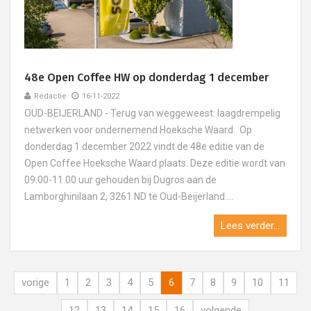
48e Open Coffee HW op donderdag 1 december
Redactie
16-11-2022
OUD-BEIJERLAND - Terug van weggeweest: laagdrempelig
netwerken voor ondernemend Hoeksche Waard. Op
donderdag 1 december 2022 vindt de 48e editie van de
Open Coffee Hoeksche Waard plaats. Deze editie wordt van
09.00-11.00 uur gehouden bij Dugros aan de
Lamborghinilaan 2, 3261 ND te Oud-Beijerland....
Lees verder...
vorige
1
2
3
4
5
6
7
8
9
10
11
12
13
14
15
16
volgende