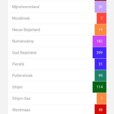
Mijnsheerenland
50
Mookhoek
7
Nieuw-Beijerland
19
Numansdorp
182
Oud-Beijerland
399
Piershil
31
Puttershoek
99
Strijen
114
Strijen-Sas
7
Westmaas
49