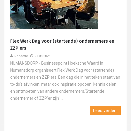
Flex Werk Dag voor (startende) ondernemers en
ZZP’ers
Redactie
21-03-2023
NUMANSDORP - Businesspoint Hoeksche Waard in
Numansdorp organiseert Flex Werk Dag voor (startende)
ondernemers en ZZP’ers. Een dag die in het teken staat van
to-do’s afvinken, maar ook inspiratie opdoen, kennis delen
en ontmoeten van andere ondernemers.‘Startende
ondernemer of ZZP’er zijn’....
Lees verder...