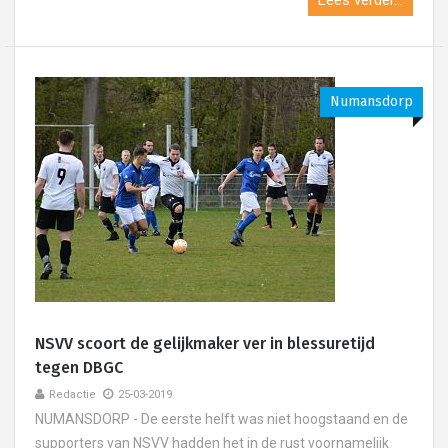
Lees verder...
Numansdorp
NSVV scoort de gelijkmaker ver in blessuretijd
tegen DBGC
Redactie
25-03-2019
NUMANSDORP - De eerste helft was niet hoogstaand en de
supporters van NSVV hadden het in de rust voornamelijk