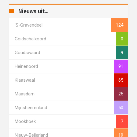
Nieuws uit...
's-Gravendeel
124
Goidschalxoord
0
Goudswaard
9
Heinenoord
91
Klaaswaal
65
Maasdam
25
Mijnsheerenland
50
Mookhoek
7
Nieuw-Beijerland
19