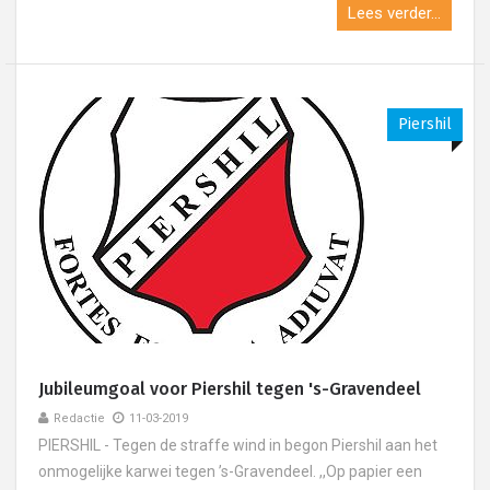
Lees verder...
Piershil
Jubileumgoal voor Piershil tegen 's-Gravendeel
Redactie
11-03-2019
PIERSHIL - Tegen de straffe wind in begon Piershil aan het
onmogelijke karwei tegen ’s-Gravendeel. ,,Op papier een