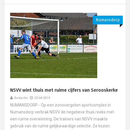
Numansdorp
NSVV wint thuis met ruime cijfers van Serooskerke
Redactie
23-04-2019
NUMANSDORP - Op een zonovergoten sportcomplex in
Numansdorp verbrak NSVV de negatieve thuis reeks met
een ruime overwinning. De trainers van NSVV maakte
gebruik van de ruime gelijkwaardige selectie. Ze kozen