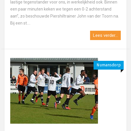
lastige tegenstander voor ons, in werkelijkheid ook. Binnen
een paar minuten keken we tegen een 0-2 achterstand
aan”, zo beschouwde Piershiltrainer John van der Toorn na.
Bij een st....
Lees verder...
Numansdorp