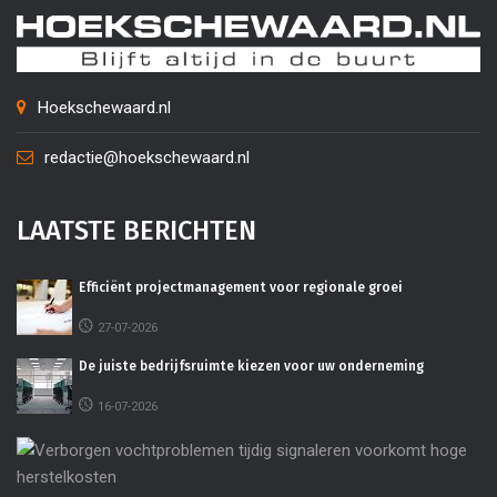
Hoekschewaard.nl
redactie@hoekschewaard.nl
LAATSTE BERICHTEN
Efficiënt projectmanagement voor regionale groei
27-07-2026
De juiste bedrijfsruimte kiezen voor uw onderneming
16-07-2026
Ve
vo
ti
si