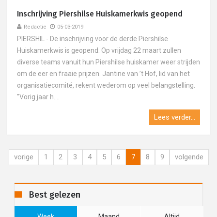
Inschrijving Piershilse Huiskamerkwis geopend
Redactie
05-03-2019
PIERSHIL - De inschrijving voor de derde Piershilse
Huiskamerkwis is geopend. Op vrijdag 22 maart zullen
diverse teams vanuit hun Piershilse huiskamer weer strijden
om de eer en fraaie prijzen. Jantine van ’t Hof, lid van het
organisatiecomité, rekent wederom op veel belangstelling.
"Vorig jaar h....
Lees verder...
vorige
1
2
3
4
5
6
7
8
9
volgende
Best gelezen
Week
Maand
Altijd