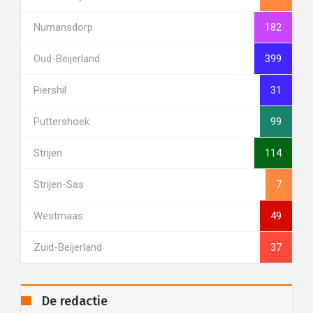
Numansdorp
182
Oud-Beijerland
399
Piershil
31
Puttershoek
99
Strijen
114
Strijen-Sas
7
Westmaas
49
Zuid-Beijerland
37
De redactie