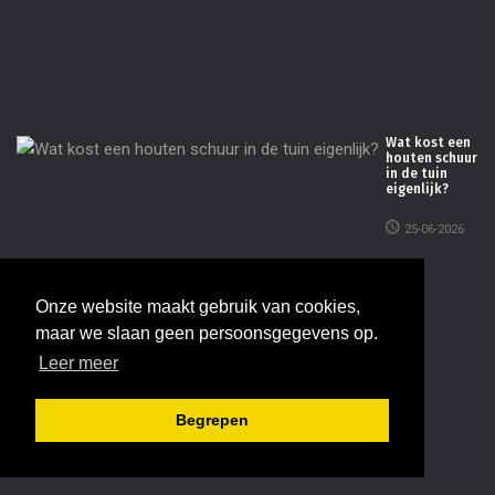
vo
he
07-
20
Wat kost een
houten schuur
in de tuin
eigenlijk?
25-06-2026
INFORMATIE
Onze website maakt gebruik van cookies,
maar we slaan geen persoonsgegevens op.
Adverteren
Leer meer
Disclaimer
Begrepen
Contact
Privacy