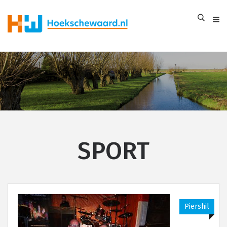
SPORT
Piershil