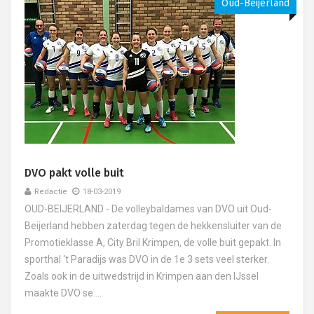
Oud-Beijerland
DVO pakt volle buit
Redactie
18-03-2019
OUD-BEIJERLAND - De volleybaldames van DVO uit Oud-
Beijerland hebben zaterdag tegen de hekkensluiter van de
Promotieklasse A, City Bril Krimpen, de volle buit gepakt. In
sporthal ‘t Paradijs was DVO in de 1e 3 sets veel sterker.
Zoals ook in de uitwedstrijd in Krimpen aan den IJssel
maakte DVO se....