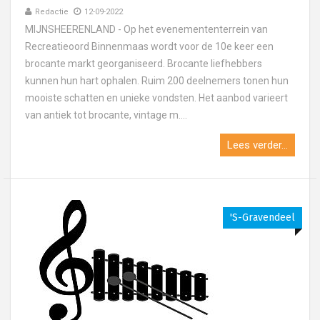
Redactie
12-09-2022
MIJNSHEERENLAND - Op het evenemententerrein van
Recreatieoord Binnenmaas wordt voor de 10e keer een
brocante markt georganiseerd. Brocante liefhebbers
kunnen hun hart ophalen. Ruim 200 deelnemers tonen hun
mooiste schatten en unieke vondsten. Het aanbod varieert
van antiek tot brocante, vintage m....
Lees verder...
's-Gravendeel