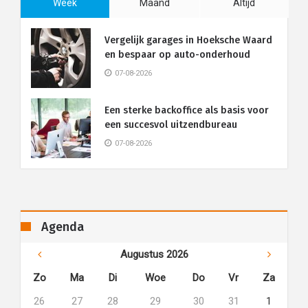
Week
Maand
Altijd
Vergelijk garages in Hoeksche Waard
en bespaar op auto-onderhoud
07-08-2026
Een sterke backoffice als basis voor
een succesvol uitzendbureau
07-08-2026
Agenda
Augustus 2026
Zo
Ma
Di
Woe
Do
Vr
Za
26
27
28
29
30
31
1