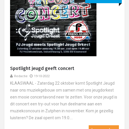
Spotlight jeugd geeft concert
Redactie
19-10-2022
KLAASWAAL - Zaterdag 22 oktober komt Spotlight Jeugd
naar ons muziekgebouw om samen met ons jeugdorkest
een mooie concertavond neer te zetten. Voor onze jeugd is
dit concert een try-out voor hun deelname aan een
muziekconcours in Zutphen in november. Kom je gezellig
luisteren? De zaal opent om 19.0....