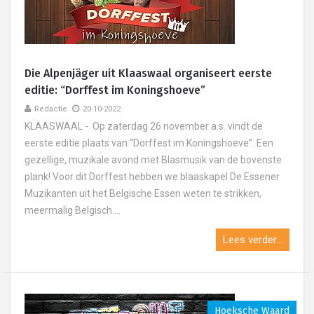
Die Alpenjäger uit Klaaswaal organiseert eerste
editie: “Dorffest im Koningshoeve”
Redactie
20-10-2022
KLAASWAAL - Op zaterdag 26 november a.s. vindt de
eerste editie plaats van “Dorffest im Koningshoeve”. Een
gezellige, muzikale avond met Blasmusik van de bovenste
plank! Voor dit Dorffest hebben we blaaskapel De Essener
Muzikanten uit het Belgische Essen weten te strikken,
meermalig Belgisch....
Lees verder...
Hoeksche Waard