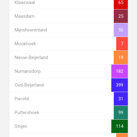
Klaaswaal
65
Maasdam
25
Mijnsheerenland
50
Mookhoek
7
Nieuw-Beijerland
19
Numansdorp
182
Oud-Beijerland
399
Piershil
31
Puttershoek
99
Strijen
114