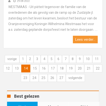
29-08-2022
WESTMAAS - Uit piëteit tegenover de familie van de
overledenen die als gevolg van de ramp op de Zuidzijde jl.
zaterdag om het leven kwamen, besloot het bestuur van de
Oranjevereniging Koningin Wilhelmina Westmaas het voor
a.s. zaterdag geplande dorpsfeest niet te laten doorgaan. ....
Lees verder...
vorige
1
2
3
4
5
6
7
8
9
10
11
12
13
14
15
16
17
18
19
20
21
22
23
24
25
26
27
volgende
Best gelezen