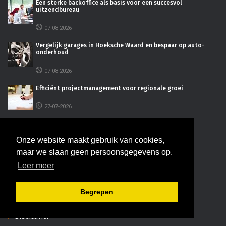
Een sterke backoffice als basis voor een succesvol
uitzendbureau
07-08-2026
Vergelijk garages in Hoeksche Waard en bespaar op auto-
onderhoud
07-08-2026
Efficiënt projectmanagement voor regionale groei
27-07-2026
De juiste bedrijfsruimte kiezen voor uw onderneming
Onze website maakt gebruik van cookies,
16-07-2026
maar we slaan geen persoonsgegevens op.
Leer meer
INFORMATIE
Begrepen
Adverteren
Disclaimer