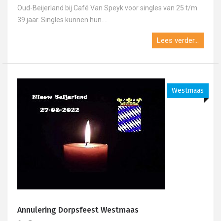
Oud-Beijerland bij Café Van Speyk voor singles van 25 t/m
39 jaar. Singles kunnen hun....
Lees verder...
Westmaas
Annulering Dorpsfeest Westmaas