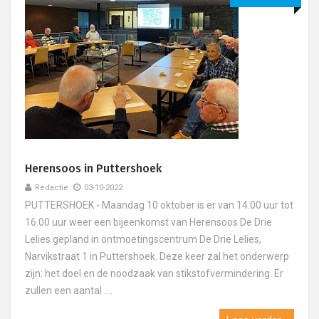
Herensoos in Puttershoek
Redactie
03-10-2022
PUTTERSHOEK - Maandag 10 oktober is er van 14.00 uur tot
16.00 uur weer een bijeenkomst van Herensoos De Drie
Lelies gepland in ontmoetingscentrum De Drie Lelies,
Narvikstraat 1 in Puttershoek. Deze keer zal het onderwerp
zijn: het doel en de noodzaak van stikstofvermindering. Er
zullen een aantal ....