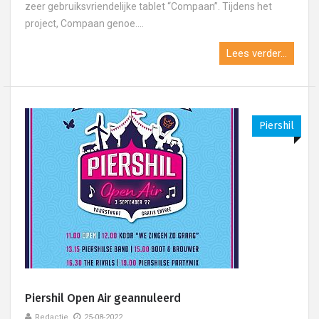
zeer gebruiksvriendelijke tablet “Compaan”. Tijdens het
project, Compaan genoe....
Lees verder...
Piershil
Piershil Open Air geannuleerd
Redactie
25-08-2022