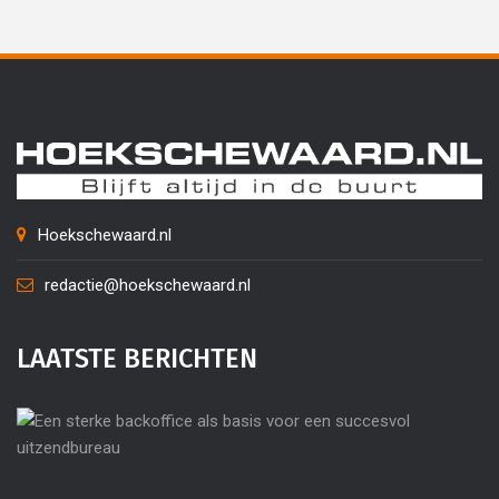
Hoekschewaard.nl
redactie@hoekschewaard.nl
LAATSTE BERICHTEN
Ee
ba
ba
su
ui