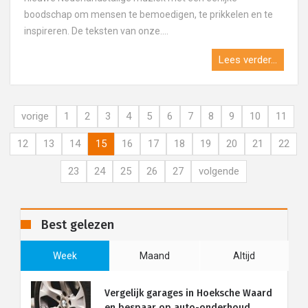
boodschap om mensen te bemoedigen, te prikkelen en te
inspireren. De teksten van onze....
Lees verder...
vorige
1
2
3
4
5
6
7
8
9
10
11
12
13
14
15
16
17
18
19
20
21
22
23
24
25
26
27
volgende
Best gelezen
Week
Maand
Altijd
Vergelijk garages in Hoeksche Waard
en bespaar op auto-onderhoud