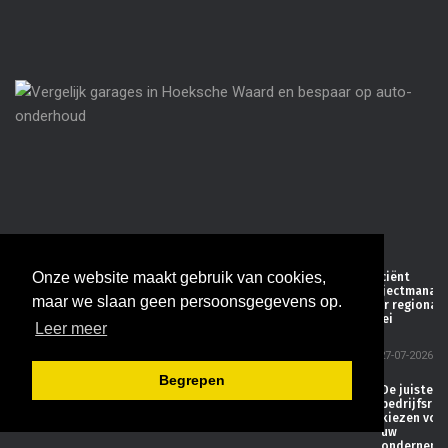
08-
20
Ve
ga
Ho
Wa
be
au
on
08-
20
Onze website maakt gebruik van cookies,
Efficiënt
projectmanag
maar we slaan geen persoonsgegevens op.
voor regionale
groei
Leer meer
27-07-2026
Begrepen
De juiste
bedrijfsrui
kiezen voo
uw
ondernemi