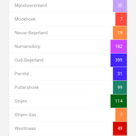
Mijnsheerenland
50
Mookhoek
7
Nieuw-Beijerland
19
Numansdorp
182
Oud-Beijerland
399
Piershil
31
Puttershoek
99
Strijen
114
Strijen-Sas
7
Westmaas
49