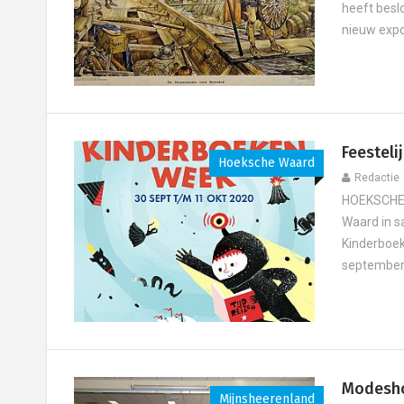
heeft besl
nieuw expo
Feestel
Hoeksche Waard
Redactie
HOEKSCHE 
Waard in 
Kinderboek
september w
Modesho
Mijnsheerenland