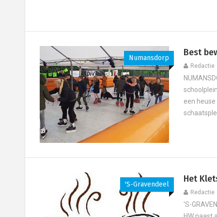
Best be
Numansdorp
Redactie
NUMANSDOR
schoolplei
een heuse 
schaatsplez
Het Klet
's-Gravendeel
Redactie
'S-GRAVEND
HW naast a