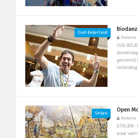
Biodanz
Oud-Beijerland
Redactie
OUD-BEIJER
donderdaga
genoemd. D
verbinding
Open M
Strijen
Redactie
STRIJEN - 
waar veel 