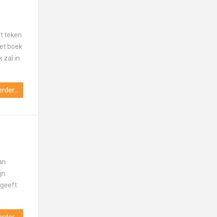
t teken
het boek
 zal in
rder...
an
jn
rgeeft
rder...