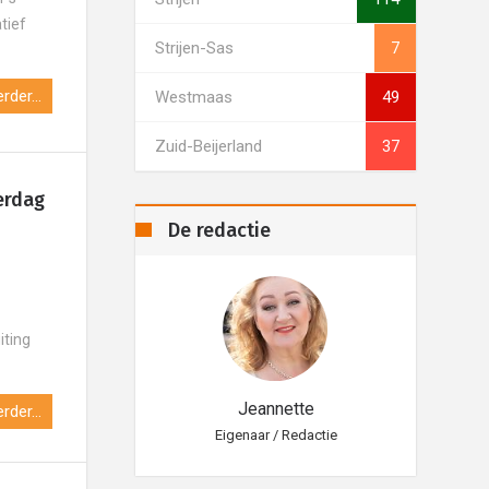
tief
Strijen-Sas
7
rder...
Westmaas
49
Zuid-Beijerland
37
erdag
De redactie
iting
eannette
Jeannette
rder...
aar / Redactie
Eigenaar / Redactie
Eig