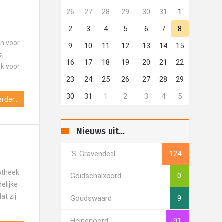
26
27
28
29
30
31
1
2
3
4
5
6
7
8
en voor
9
10
11
12
13
14
15
s,
16
17
18
19
20
21
22
jk voor
23
24
25
26
27
28
29
30
31
1
2
3
4
5
rder...
Nieuws uit...
's-Gravendeel
124
otheek
Goidschalxoord
0
elijke
at zij
Goudswaard
9
Heinenoord
91