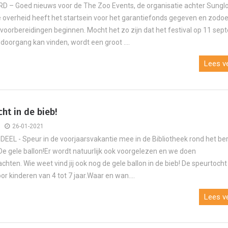
 – Goed nieuws voor de The Zoo Events, de organisatie achter Sungl
De overheid heeft het startsein voor het garantiefonds gegeven en zodo
voorbereidingen beginnen. Mocht het zo zijn dat het festival op 11 se
doorgang kan vinden, wordt een groot ....
Lees ve
ht in de bieb!
26-01-2021
EEL - Speur in de voorjaarsvakantie mee in de Bibliotheek rond het 
e gele ballon!Er wordt natuurlijk ook voorgelezen en we doen
hten. Wie weet vind jij ook nog de gele ballon in de bieb! De speurtocht 
or kinderen van 4 tot 7 jaar.Waar en wan....
Lees ve