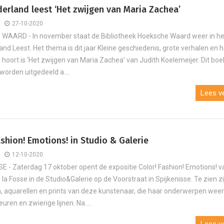
erland leest ‘Het zwijgen van Maria Zachea’
27-10-2020
WAARD - In november staat de Bibliotheek Hoeksche Waard weer in he
and Leest. Het thema is dit jaar Kleine geschiedenis, grote verhalen en 
j hoort is ‘Het zwijgen van Maria Zachea’ van Judith Koelemeijer. Dit boek
orden uitgedeeld a....
Lees ve
ashion! Emotions! in Studio & Galerie
12-10-2020
E - Zaterdag 17 oktober opent de expositie Color! Fashion! Emotions! v
 la Fosse in de Studio&Galerie op de Voorstraat in Spijkenisse. Te zien zi
en, aquarellen en prints van deze kunstenaar, die haar onderwerpen wee
leuren en zwierige lijnen. Na....
Lees ve