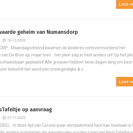
Lees ve
waarde geheim van Numansdorp
16-12-2020
P - Maandagochtend kwamen de kinderen nietsvermoedend het
n van De Bron op, maar toen… het plein zag er heel anders uit! Op het pl
schaatsbaan geplaatst! Alle groepen hebben twee dagen lang om beur
ier beleefd! Het werd een onvergetelijke & v....
Lees ve
sTafeltje op aanvraag
27-11-2020
EEL - In deze tijd van Corona waar eenzaamheid hard kan toeslaan is 
lle andere activiteiten die aangeboden worden t met het KletsTafeltje in