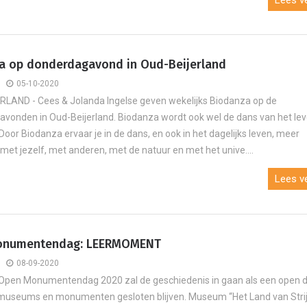
a op donderdagavond in Oud-Beijerland
05-10-2020
LAND - Cees & Jolanda Ingelse geven wekelijks Biodanza op de
vonden in Oud-Beijerland. Biodanza wordt ook wel de dans van het le
oor Biodanza ervaar je in de dans, en ook in het dagelijks leven, meer
 met jezelf, met anderen, met de natuur en met het unive....
Lees ve
onumentendag: LEERMOMENT
08-09-2020
Open Monumentendag 2020 zal de geschiedenis in gaan als een open 
museums en monumenten gesloten blijven. Museum “Het Land van Stri