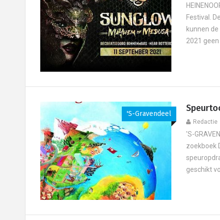
HEINENOORD
Festival. 
kunnen de 
2021 geen 
Speurtoc
's-Gravendeel
Redactie
'S-GRAVEND
zoekboek D
speuropdrac
geschikt vo