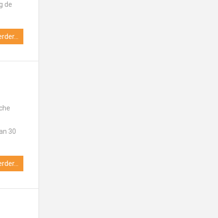
g de
rder...
che
van 30
rder...