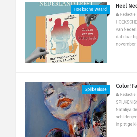
Heel Ned
Hoeksche Waard
Redactie
HOEKSCHE 
van Nederl
dat daar bi
november w
Color! F
Spijkenisse
Redactie
SPIJKENISS
Nataliya de
schilderij
in pittige k