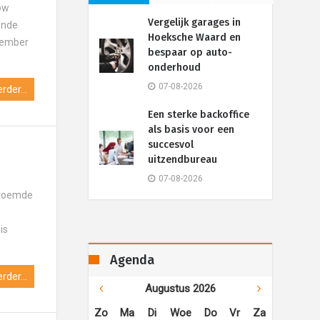
ow
Vergelijk garages in
ende
Hoeksche Waard en
ptember
bespaar op auto-
onderhoud
07-08-2026
rder...
Een sterke backoffice
als basis voor een
succesvol
uitzendbureau
07-08-2026
beroemde
is
Agenda
rder...
Augustus 2026
Zo
Ma
Di
Woe
Do
Vr
Za