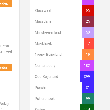
rder...
Klaaswaal
65
Maasdam
25
Mijnsheerenland
50
Mookhoek
7
ein was
ten veel
Nieuw-Beijerland
19
Numansdorp
182
rder...
Oud-Beijerland
399
Piershil
31
Puttershoek
99
Welzijn
Strijen
114
 ’s-