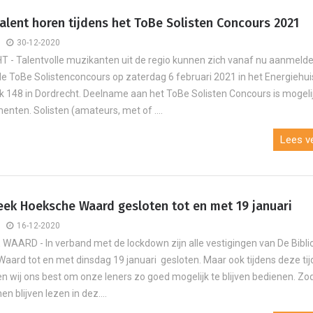
talent horen tijdens het ToBe Solisten Concours 2021
30-12-2020
- Talentvolle muzikanten uit de regio kunnen zich vanaf nu aanmeld
e ToBe Solistenconcours op zaterdag 6 februari 2021 in het Energiehui
k 148 in Dordrecht. Deelname aan het ToBe Solisten Concours is mogeli
menten. Solisten (amateurs, met of ....
Lees ve
eek Hoeksche Waard gesloten tot en met 19 januari
16-12-2020
AARD - In verband met de lockdown zijn alle vestigingen van De Bibli
aard tot en met dinsdag 19 januari gesloten. Maar ook tijdens deze tijd
en wij ons best om onze leners zo goed mogelijk te blijven bedienen. Zod
en blijven lezen in dez....