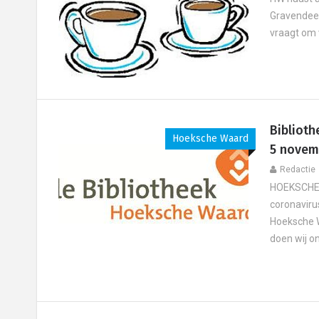
Gravendeel
vraagt om 
Bibliot
Hoeksche Waard
5 novem
Redactie
HOEKSCHE 
coronaviru
Hoeksche W
doen wij on