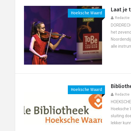
Laat je 
Hoeksche Waard
Redactie
DORDRECHT 
het zevend
Noordendij
alle instru
Biblioth
Hoeksche Waard
Redactie
HOEKSCHE W
Hoeksche W
sluiting do
lekker kunn