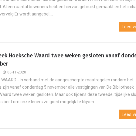
. Al een aantal bewoners hebben hiervan gebruikt gemaakt en het initia
vervolg.Er wordt aangebel....
Lees ve
heek Hoeksche Waard twee weken gesloten vanaf dond
ber
05-11-2020
WAARD - In verband met de aangescherpte maatregelen rondom het
s zijn vanaf donderdag 5 november alle vestigingen van De Bibliotheek
aard twee weken gesloten. Maar ook tijdens deze tweede, tijdelijke slu
s best om onze leners zo goed mogelijk te blijven ....
J
Lees ve
Eigen