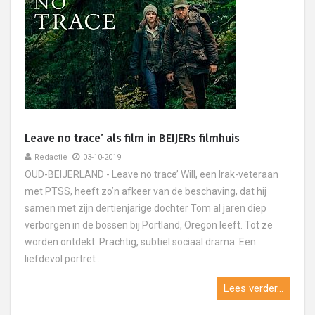
Leave no trace’ als film in BEIJERs filmhuis
Redactie
03-10-2019
OUD-BEIJERLAND - Leave no trace’ Will, een Irak-veteraan
met PTSS, heeft zo’n afkeer van de beschaving, dat hij
samen met zijn dertienjarige dochter Tom al jaren diep
verborgen in de bossen bij Portland, Oregon leeft. Tot ze
worden ontdekt. Prachtig, subtiel sociaal drama. Een
liefdevol portret ....
Lees verder...