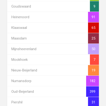
Goudswaard
9
Heinenoord
91
Klaaswaal
65
Maasdam
25
Mijnsheerenland
50
Mookhoek
7
Nieuw-Beijerland
19
Numansdorp
182
Oud-Beijerland
399
Piershil
31