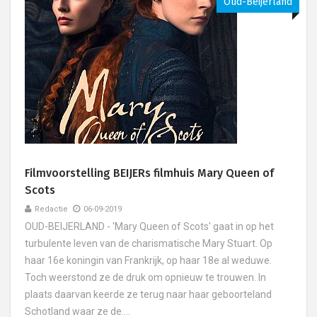
Oud-Beijerland
Filmvoorstelling BEIJERs filmhuis Mary Queen of
Scots
Redactie
06-09-2019
OUD-BEIJERLAND - 'Mary Queen of Scots' gaat in op het
turbulente leven van de charismatische Mary Stuart. Op
haar 16e koningin van Frankrijk, op haar 18e al weduwe.
Toch weerstond ze de druk om opnieuw te trouwen. In
plaats daarvan keerde ze terug naar haar geboorteland
Schotland waar ze de....