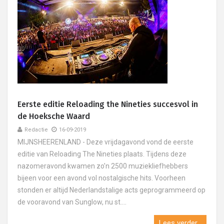
Eerste editie Reloading the Nineties succesvol in
de Hoeksche Waard
Redactie
16-09-2019
MIJNSHEERENLAND - Deze vrijdagavond vond de eerste
editie van Reloading The Nineties plaats. Tijdens deze
nazomeravond kwamen zo’n 2500 muziekliefhebbers
bijeen voor een avond vol nostalgische hits. Voorheen
stonden er altijd Nederlandstalige acts geprogrammeerd op
de vooravond van Sunglow, nu st....
Lees verder...