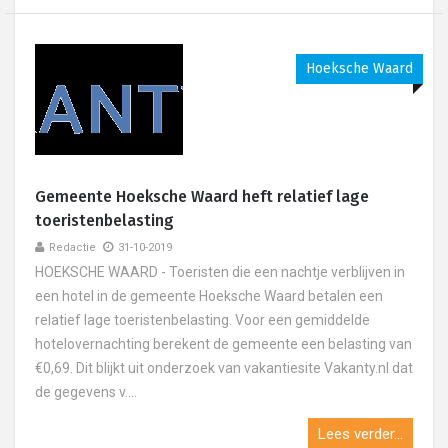
Hoeksche Waard
Gemeente Hoeksche Waard heft relatief lage
toeristenbelasting
Redactie
31-10-2019
HOEKSCHE WAARD - Toeristen die een nachtje verblijven in
een hotel in de gemeente Hoeksche Waard betalen een
relatief lage toeristenbelasting. Voor een gemiddelde
hotelovernachting berekent de gemeente een belasting van
€0,69. Dit blijkt uit onderzoek van vakantiesite Vakanty.nl dat
de gegevens v....
Lees verder...