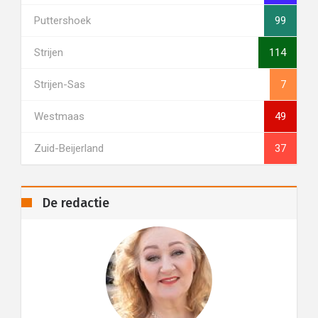
Puttershoek
99
Strijen
114
Strijen-Sas
7
Westmaas
49
Zuid-Beijerland
37
De redactie