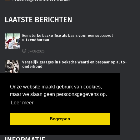
LAATSTE BERICHTEN
Een sterke backoffice als basis voor een succesvol
uitzendbureau
07-08-2026
Vergelijk garages in Hoeksche Waard en bespaar op auto-
onderhoud
07-08-2026
Onze website maakt gebruik van cookies,
Efficiënt projectmanagement voor regionale groei
maar we slaan geen persoonsgegevens op.
27-07-2026
Leer meer
De juiste bedrijfsruimte kiezen voor uw onderneming
Begrepen
16-07-2026
INFORMATIE