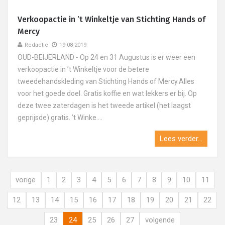
Verkoopactie in ’t Winkeltje van Stichting Hands of
Mercy
Redactie
19-08-2019
OUD-BEIJERLAND - Op 24 en 31 Augustus is er weer een
verkoopactie in ’t Winkeltje voor de betere
tweedehandskleding van Stichting Hands of Mercy.Alles
voor het goede doel. Gratis koffie en wat lekkers er bij. Op
deze twee zaterdagen is het tweede artikel (het laagst
geprijsde) gratis. ’t Winke....
Lees verder...
vorige
1
2
3
4
5
6
7
8
9
10
11
12
13
14
15
16
17
18
19
20
21
22
23
24
25
26
27
volgende