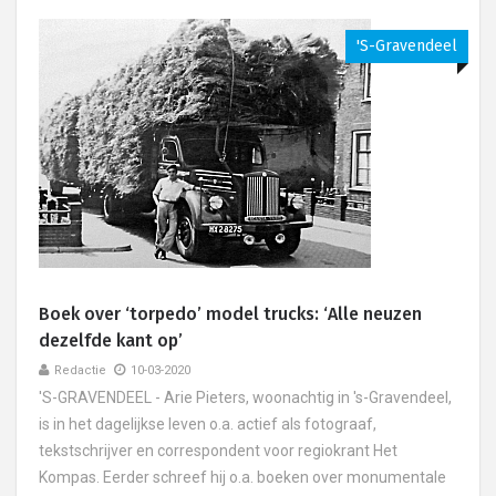
's-Gravendeel
Boek over ‘torpedo’ model trucks: ‘Alle neuzen
dezelfde kant op’
Redactie
10-03-2020
'S-GRAVENDEEL - Arie Pieters, woonachtig in 's-Gravendeel,
is in het dagelijkse leven o.a. actief als fotograaf,
tekstschrijver en correspondent voor regiokrant Het
Kompas. Eerder schreef hij o.a. boeken over monumentale