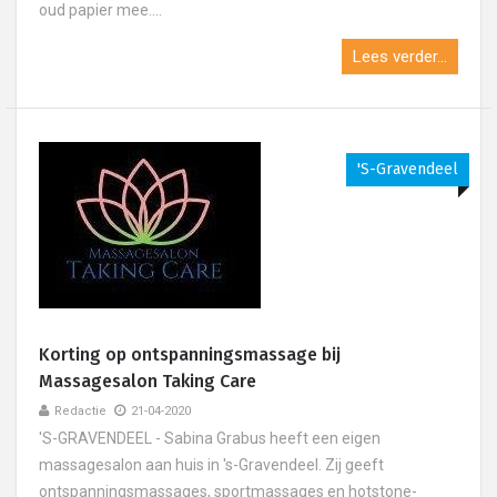
oud papier mee....
Lees verder...
's-Gravendeel
Korting op ontspanningsmassage bij
Massagesalon Taking Care
Redactie
21-04-2020
'S-GRAVENDEEL - Sabina Grabus heeft een eigen
massagesalon aan huis in 's-Gravendeel. Zij geeft
ontspanningsmassages, sportmassages en hotstone-