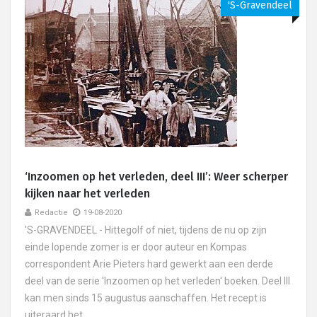
's-Gravendeel
‘Inzoomen op het verleden, deel III’: Weer scherper
kijken naar het verleden
Redactie
19-08-2020
'S-GRAVENDEEL - Hittegolf of niet, tijdens de nu op zijn
einde lopende zomer is er door auteur en Kompas
correspondent Arie Pieters hard gewerkt aan een derde
deel van de serie 'Inzoomen op het verleden' boeken. Deel III
kan men sinds 15 augustus aanschaffen. Het recept is
uiteraard het....