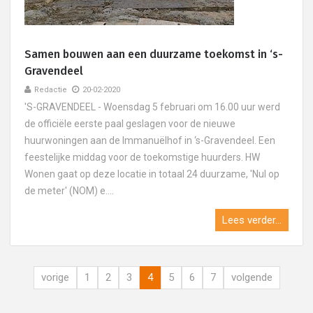
Samen bouwen aan een duurzame toekomst in ‘s-
Gravendeel
Redactie
20-02-2020
'S-GRAVENDEEL - Woensdag 5 februari om 16.00 uur werd
de officiële eerste paal geslagen voor de nieuwe
huurwoningen aan de Immanuëlhof in ‘s-Gravendeel. Een
feestelijke middag voor de toekomstige huurders. HW
Wonen gaat op deze locatie in totaal 24 duurzame, 'Nul op
de meter' (NOM) e....
Lees verder...
vorige
1
2
3
4
5
6
7
volgende