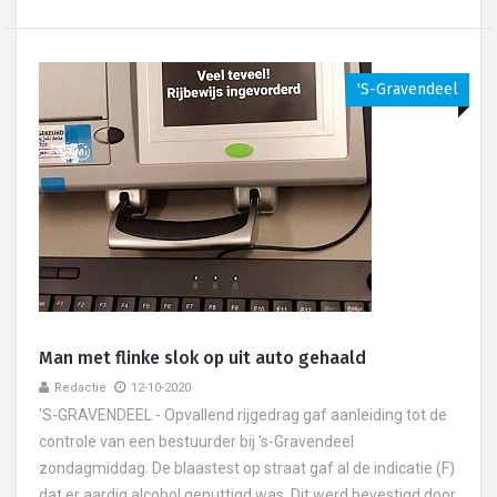
's-Gravendeel
Man met flinke slok op uit auto gehaald
Redactie
12-10-2020
'S-GRAVENDEEL - Opvallend rijgedrag gaf aanleiding tot de
controle van een bestuurder bij 's-Gravendeel
zondagmiddag. De blaastest op straat gaf al de indicatie (F)
dat er aardig alcohol genuttigd was. Dit werd bevestigd door