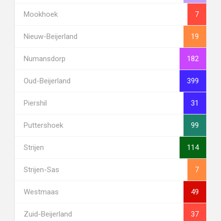
Mookhoek
7
Nieuw-Beijerland
19
Numansdorp
182
Oud-Beijerland
399
Piershil
31
Puttershoek
99
Strijen
114
Strijen-Sas
7
Westmaas
49
Zuid-Beijerland
37