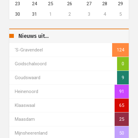
23
24
25
26
27
28
29
30
31
1
2
3
4
5
Nieuws uit...
's-Gravendeel
124
Goidschalxoord
0
Goudswaard
9
Heinenoord
91
Klaaswaal
65
Maasdam
25
Mijnsheerenland
50