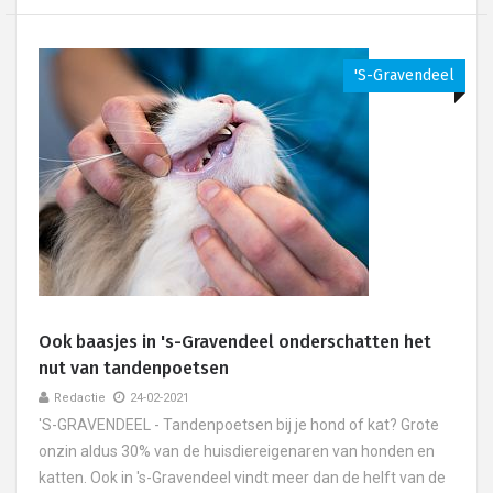
's-Gravendeel
Ook baasjes in 's-Gravendeel onderschatten het
nut van tandenpoetsen
Redactie
24-02-2021
'S-GRAVENDEEL - Tandenpoetsen bij je hond of kat? Grote
onzin aldus 30% van de huisdiereigenaren van honden en
katten. Ook in 's-Gravendeel vindt meer dan de helft van de