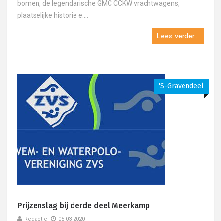
bomen, de legendarische GMC CCKW vrachtwagens,
plaatselijke historie e....
Lees verder...
's-Gravendeel
Prijzenslag bij derde deel Meerkamp
Redactie
05-03-2020