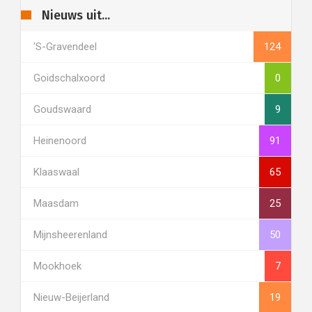
Nieuws uit...
's-Gravendeel
124
Goidschalxoord
0
Goudswaard
9
Heinenoord
91
Klaaswaal
65
Maasdam
25
Mijnsheerenland
50
Mookhoek
7
Nieuw-Beijerland
19