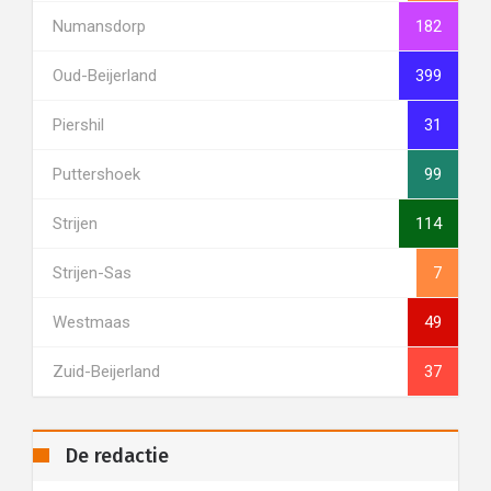
Numansdorp
182
Oud-Beijerland
399
Piershil
31
Puttershoek
99
Strijen
114
Strijen-Sas
7
Westmaas
49
Zuid-Beijerland
37
De redactie