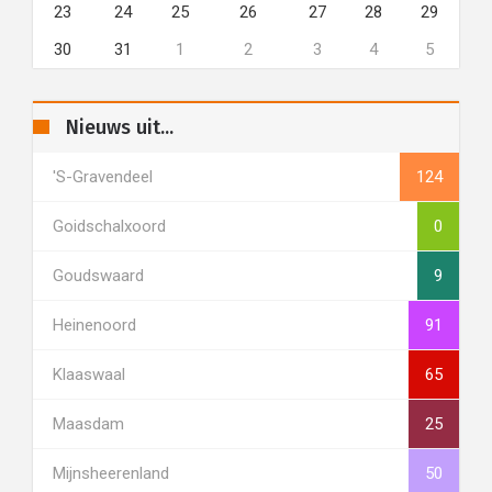
23
24
25
26
27
28
29
30
31
1
2
3
4
5
Nieuws uit...
's-Gravendeel
124
Goidschalxoord
0
Goudswaard
9
Heinenoord
91
Klaaswaal
65
Maasdam
25
Mijnsheerenland
50