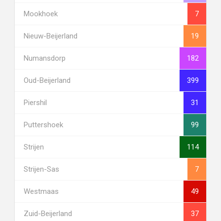
Mookhoek
7
Nieuw-Beijerland
19
Numansdorp
182
Oud-Beijerland
399
Piershil
31
Puttershoek
99
Strijen
114
Strijen-Sas
7
Westmaas
49
Zuid-Beijerland
37