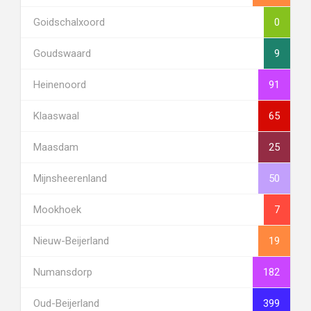
Goidschalxoord
0
Goudswaard
9
Heinenoord
91
Klaaswaal
65
Maasdam
25
Mijnsheerenland
50
Mookhoek
7
Nieuw-Beijerland
19
Numansdorp
182
Oud-Beijerland
399