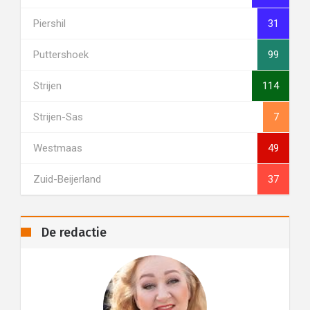
Piershil
31
Puttershoek
99
Strijen
114
Strijen-Sas
7
Westmaas
49
Zuid-Beijerland
37
De redactie