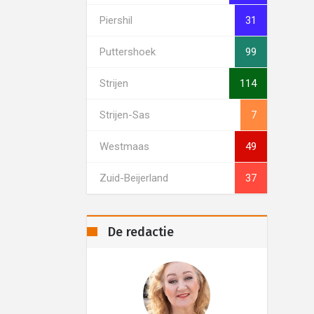
Piershil
31
Puttershoek
99
Strijen
114
Strijen-Sas
7
Westmaas
49
Zuid-Beijerland
37
De redactie