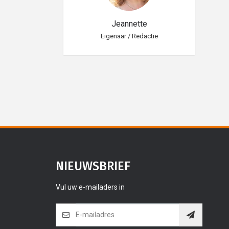
eannette
Jeannette
aar / Redactie
Eigenaar / Redactie
Eig
NIEUWSBRIEF
Vul uw e-mailaders in