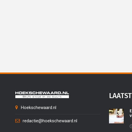
LAATST
Hoekschewaard.nl
E
v
redactie@hoekschewaard.nl