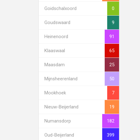
Goidschalxoord
0
Goudswaard
9
Heinenoord
91
Klaaswaal
65
Maasdam
25
Mijnsheerenland
50
Mookhoek
7
Nieuw-Beijerland
19
Numansdorp
182
Oud-Beijerland
399