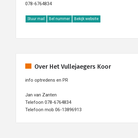
078-6764834
Stuur mail
Bel nummer
Bekijk website
Over Het Vullejaegers Koor
info optredens en PR
Jan van Zanten
Telefoon 078-6764834
Telefoon mob 06-13896913