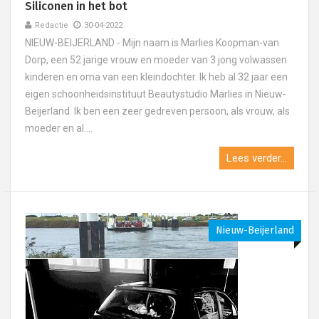
Siliconen in het bot
Redactie
30-04-2022
NIEUW-BEIJERLAND - Mijn naam is Marlies Koopman-van
Dorp, een 52 jarige vrouw en moeder van 3 jong volwassen
kinderen en oma van een kleindochter. Ik heb al 32 jaar een
eigen schoonheidsinstituut Beautystudio Marlies in Nieuw-
Beijerland. Ik ben een zeer gedreven persoon, als vrouw, als
moeder en al....
Lees verder...
Nieuw-Beijerland