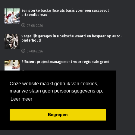
Een sterke backoffice als basis voor een succesvol
uitzendbureau
07-08-2026
Vergelijk garages in Hoeksche Waard en bespaar op auto-
onderhoud
07-08-2026
Efficiënt projectmanagement voor regionale groei
27-07-2026
De juiste bedrijfsruimte kiezen voor uw onderneming
Onze website maakt gebruik van cookies,
maar we slaan geen persoonsgegevens op.
16-07-2026
Leer meer
INFORMATIE
Begrepen
Adverteren