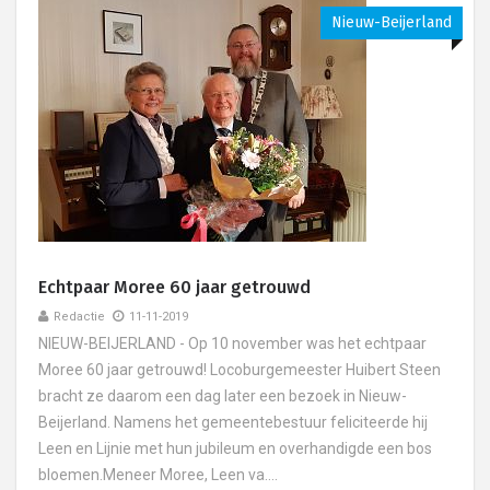
Nieuw-Beijerland
Echtpaar Moree 60 jaar getrouwd
Redactie
11-11-2019
NIEUW-BEIJERLAND - Op 10 november was het echtpaar
Moree 60 jaar getrouwd! Locoburgemeester Huibert Steen
bracht ze daarom een dag later een bezoek in Nieuw-
Beijerland. Namens het gemeentebestuur feliciteerde hij
Leen en Lijnie met hun jubileum en overhandigde een bos
bloemen.Meneer Moree, Leen va....