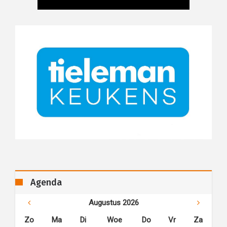
Agenda
Augustus 2026
Zo
Ma
Di
Woe
Do
Vr
Za