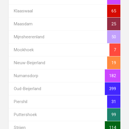
Klaaswaal
65
Maasdam
25
Mijnsheerenland
50
Mookhoek
7
Nieuw-Beijerland
19
Numansdorp
182
Oud-Beijerland
399
Piershil
31
Puttershoek
99
Strijen
114