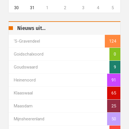
30
31
1
2
3
4
5
Nieuws uit...
's-Gravendeel
124
Goidschalxoord
0
Goudswaard
9
Heinenoord
91
Klaaswaal
65
Maasdam
25
Mijnsheerenland
50