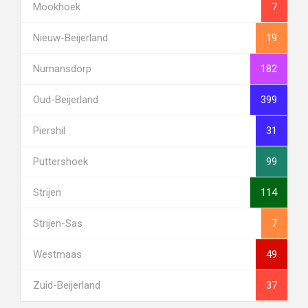
Mookhoek
7
Nieuw-Beijerland
19
Numansdorp
182
Oud-Beijerland
399
Piershil
31
Puttershoek
99
Strijen
114
Strijen-Sas
7
Westmaas
49
Zuid-Beijerland
37