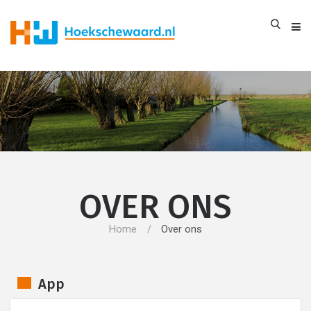
OVER ONS
Home
Over ons
App