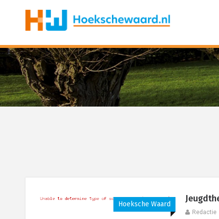
Jeugdth
Hoeksche Waard
Redactie