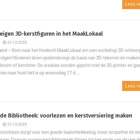
Lees ve
eigen 3D-kerstfiguren in het MaakLokaal
01-12-2025
rland – Kom naar het Hoeksch MaakLokaal om een workshop 3D-ontwer
 volgen! Kinderen leren spelenderwijs de basis van 3D-tekenen en make
tboom of kerstster. De creaties worden geprint met de 3D-printer en ga
ee naar huis! Het is op woensdag 17 d....
Lees ve
 de Bibliotheek: voorlezen en kerstversiering maken
01-12-2025
Voorlezen zorgt voor een goede taalontwikkeling, meer empathie én ee
ezier. Daarom organiseert Bibliotheek Strijen tot het einde van dit jaar d