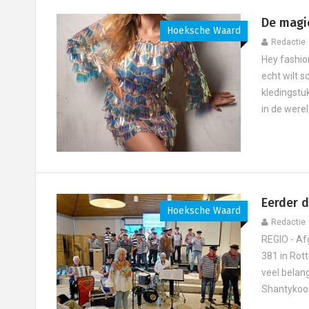
De magie
Hoeksche Waard
Redactie
Hey fashio
echt wilt 
kledingstu
in de werel
Eerder 
Hoeksche Waard
Redactie
REGIO - A
381 in Rot
veel belang
Shantykoor