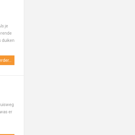
ls je
terende
s duiken
rder...
ruisweg
 was er