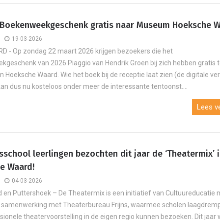
 Boekenweekgeschenk gratis naar Museum Hoeksche 
19-03-2026
 - Op zondag 22 maart 2026 krijgen bezoekers die het
geschenk van 2026 Piaggio van Hendrik Groen bij zich hebben gratis
 Hoeksche Waard. Wie het boek bij de receptie laat zien (de digitale ver
an dus nu kosteloos onder meer de interessante tentoonst....
Lees ve
sschool leerlingen bezochten dit jaar de ‘Theatermix’ 
e Waard!
04-03-2026
 en Puttershoek – De Theatermix is een initiatief van Cultuureducatie
in samenwerking met Theaterbureau Frijns, waarmee scholen laagdremp
sionele theatervoorstelling in de eigen regio kunnen bezoeken. Dit jaar