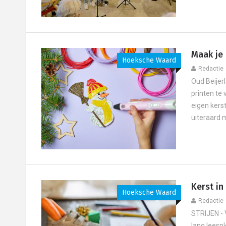
Maak je 
Hoeksche Waard
Redactie
Oud Beije
printen te
eigen kers
uiteraard m
Kerst in
Hoeksche Waard
Redactie
STRIJEN - 
lang leespl