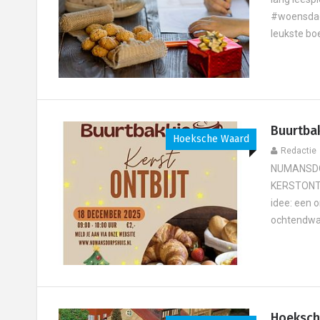
#woensdagv
leukste bo
Buurtbak
Hoeksche Waard
Redactie
NUMANSDOR
KERSTONTBI
idee: een 
ochtendwand
Hoeksche