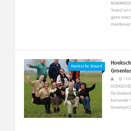
NUMANSDORP
‘Insect en 
geen insec
mestkever 
Hoeksch
Hoeksche Waard
Groenlu
19-0
HOEKSCHE 
De Hoeksch
komende ma
Groenlust.D