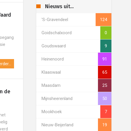
Nieuws uit...
Waard
's-Gravendeel
124
Goidschalxoord
0
 toegang
sie
Goudswaard
9
Heinenoord
91
rder...
Klaaswaal
65
Maasdam
25
in de
Mijnsheerenland
50
Mookhoek
7
 met
elig
Nieuw-Beijerland
19
 werd