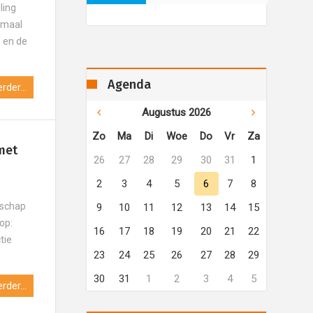
ling
lemaal
n en de
Agenda
rder...
Augustus 2026
Zo
Ma
Di
Woe
Do
Vr
Za
met
26
27
28
29
30
31
1
2
3
4
5
6
7
8
lschap
9
10
11
12
13
14
15
op:
16
17
18
19
20
21
22
tie
23
24
25
26
27
28
29
30
31
1
2
3
4
5
rder...