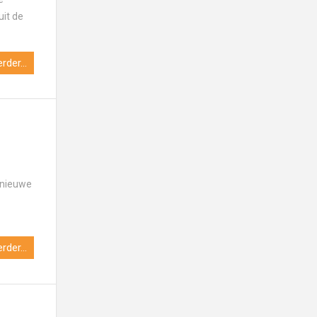
uit de
rder...
 nieuwe
rder...