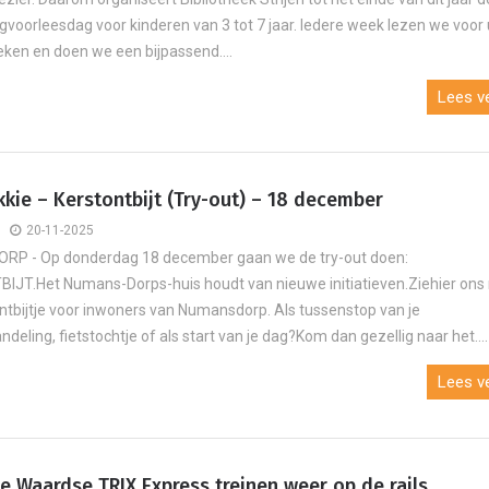
oorleesdag voor kinderen van 3 tot 7 jaar. Iedere week lezen we voor 
eken en doen we een bijpassend....
Lees ve
kie – Kerstontbijt (Try-out) – 18 december
20-11-2025
P - Op donderdag 18 december gaan we de try-out doen:
JT.Het Numans-Dorps-huis houdt van nieuwe initiatieven.Ziehier ons
ontbijtje voor inwoners van Numansdorp. Als tussenstop van je
eling, fietstochtje of als start van je dag?Kom dan gezellig naar het....
Lees ve
 Waardse TRIX Express treinen weer op de rails