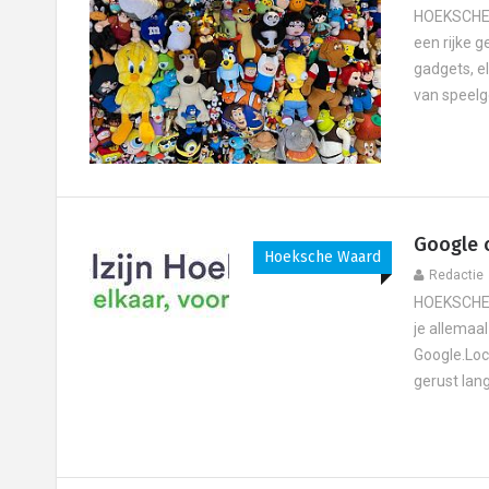
HOEKSCHE W
een rijke 
gadgets, e
van speelg
Google 
Hoeksche Waard
Redactie
HOEKSCHE 
je allemaa
Google.Loc
gerust lang