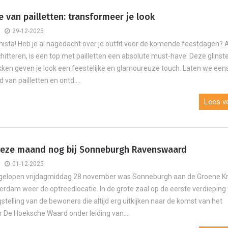
 van pailletten: transformeer je look
29-12-2025
nista! Heb je al nagedacht over je outfit voor de komende feestdagen? A
schitteren, is een top met pailletten een absolute must-have. Deze glins
kken geven je look een feestelijke en glamoureuze touch. Laten we een
d van pailletten en ontd....
Lees ve
deze maand nog bij Sonneburgh Ravenswaard
01-12-2025
fgelopen vrijdagmiddag 28 november was Sonneburgh aan de Groene K
terdam weer de optreedlocatie. In de grote zaal op de eerste verdieping
stelling van de bewoners die altijd erg uitkijken naar de komst van het
 De Hoeksche Waard onder leiding van....