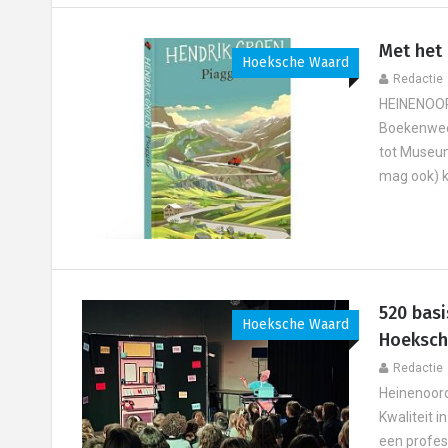
Met het
Hoeksche Waard
Redactie
HEINENOORD
Boekenweek
tot Museum
mag ook) k
520 basi
Hoeksche Waard
Hoeksch
Redactie
Heinenoord
Kwaliteit 
een profes