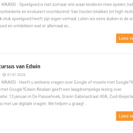
AARD - Speelgoed is niet zomaar iets waar kinderen mee spelen; het
geschiedenis en evolueert voortdurend. Van houten blokken tot high-tec
lk stuk speelgoed heeft zijn eigen verhaal. Laten we eens duiken in de w
oed en ontdekken wat er allemaal ac....
J
Eigen
Lees ve
cursus van Edwin
07-01-2026
WAARD - Heeft u weleens vragen over Google of moeite met Google?
l met Google?Edwin Abalain geeft een laagdrempelige lezing over
atie: 13 januari in De Passiehoek, Gravin Sabinastraat 40A, Zuid-Beije
s met uw digitale vragen. We helpen u graag!....
Lees ve