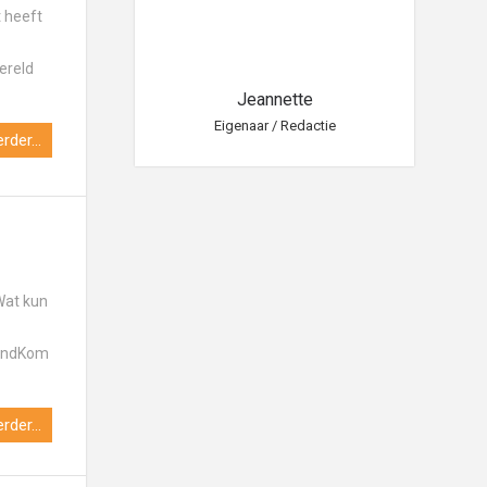
 heeft
h
ereld
eannette
Jeannette
aar / Redactie
Eigenaar / Redactie
Eig
rder...
Wat kun
rlandKom
rder...