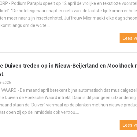
 - Podium Paraplu speelt op 12 april de vrolijke en tekstloze voorstel
Hotel’. “De hoteleigenaar snapt er niets van: de laatste tijd komen er he
ten meer naar zijn insectenhotel. Juffrouw Mier maakt elke dag schoo
komt langs om de wc te....
Lees ve
e Duiven treden op in Nieuw-Beijerland en Mookhoek 
st
3-2026
WAARD - De maand april betekent bijna automatisch dat musicalgeze
e Duiven de Hoeksche Waard intrekt. Daar is dit jaar geen uitzondering 
and staan de ‘Duiven’ viermaal op de planken met hun nieuwe produc
at doen zij op de inmiddels ook vertrou....
Lees ve