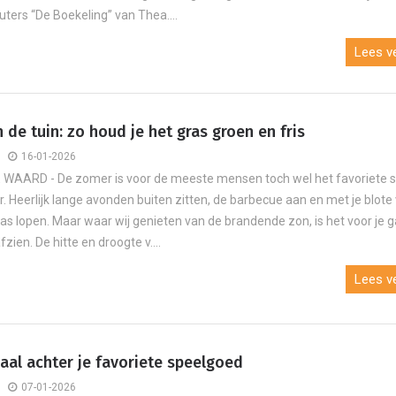
uters “De Boekeling” van Thea....
Lees ve
 de tuin: zo houd je het gras groen en fris
16-01-2026
WAARD - De zomer is voor de meeste mensen toch wel het favoriete 
r. Heerlijk lange avonden buiten zitten, de barbecue aan en met je blote
ras lopen. Maar waar wij genieten van de brandende zon, is het voor je 
fzien. De hitte en droogte v....
Lees ve
aal achter je favoriete speelgoed
07-01-2026