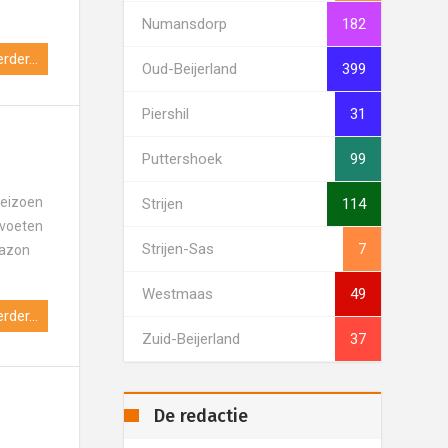
Numansdorp
182
rder...
Oud-Beijerland
399
Piershil
31
Puttershoek
99
seizoen
Strijen
114
 voeten
Strijen-Sas
7
gazon
Westmaas
49
rder...
Zuid-Beijerland
37
De redactie