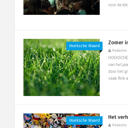
voor de kle
Zomer in
Hoeksche Waard
Redactie
HOEKSCHE 
van het jaa
door het g
vaak flink a
Het verh
Hoeksche Waard
Redactie