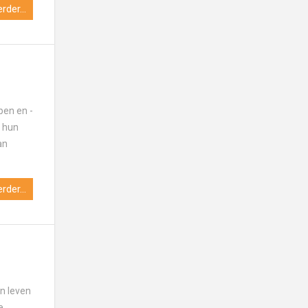
rder...
pen en -
n hun
an
rder...
n leven
e