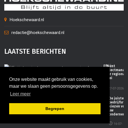
Hoekschewaard.nl
redactie@hoekschewaard.nl
LAATSTE BERICHTEN
Efficiënt
projectmanag
voor regionale
groei
Onze website maakt gebruik van cookies,
maar we slaan geen persoonsgegevens op.
27-07-2026
Leer meer
De juiste
bedrijfsrui
kiezen voo
Begrepen
uw
ondernemi
16-07-