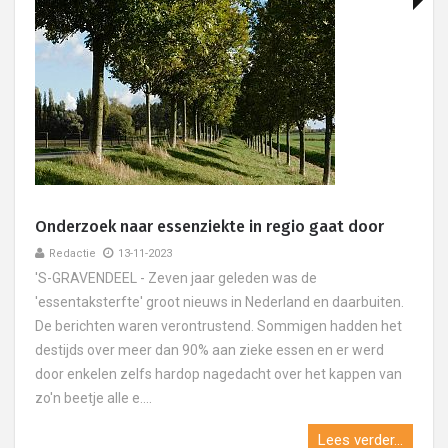
Onderzoek naar essenziekte in regio gaat door
Redactie
13-11-2023
'S-GRAVENDEEL - Zeven jaar geleden was de
'essentaksterfte' groot nieuws in Nederland en daarbuiten.
De berichten waren verontrustend. Sommigen hadden het
destijds over meer dan 90% aan zieke essen en er werd
door enkelen zelfs hardop nagedacht over het kappen van
zo'n beetje alle e....
Lees verder...