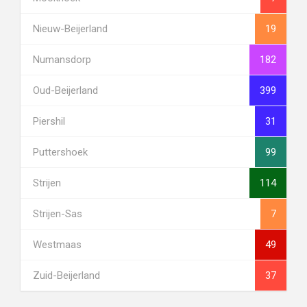
Nieuw-Beijerland
19
Numansdorp
182
Oud-Beijerland
399
Piershil
31
Puttershoek
99
Strijen
114
Strijen-Sas
7
Westmaas
49
Zuid-Beijerland
37