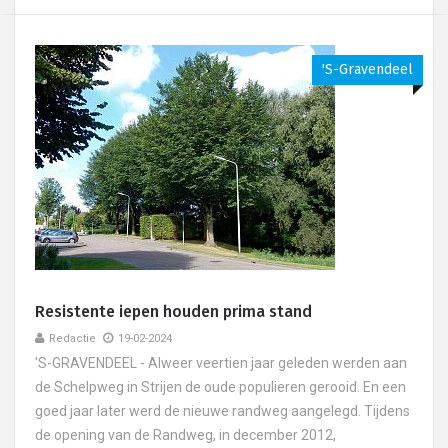
's-Gravendeel
Resistente iepen houden prima stand
Redactie
19-02-2024
'S-GRAVENDEEL - Alweer veertien jaar geleden werden aan
de Schelpweg in Strijen de oude populieren gerooid. En een
goed jaar later werd de nieuwe randweg aangelegd. Tijdens
de opening van de Randweg, in december 2012,