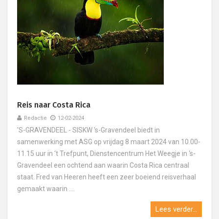
Reis naar Costa Rica
Redactie
12-02-2024
'S-GRAVENDEEL - SISKW 's-Gravendeel biedt in
samenwerking met ASG op vrijdag 8 maart 2024 van 10.00-
11.15 uur in ‘t Trefpunt, Dienstencentrum Het Weegje in ‘s-
Gravendeel een ochtend aan waarin Costa Rica centraal
staat. Fred van Heeren heeft een zeer boeiend reisverhaal
gemaakt waarin ....
Lees verder...