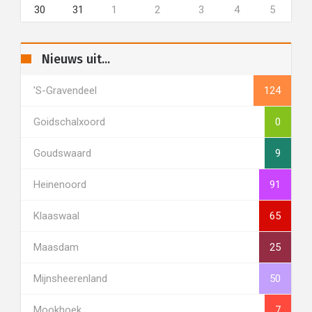
30
31
1
2
3
4
5
Nieuws uit...
's-Gravendeel
124
Goidschalxoord
0
Goudswaard
9
Heinenoord
91
Klaaswaal
65
Maasdam
25
Mijnsheerenland
50
Mookhoek
7