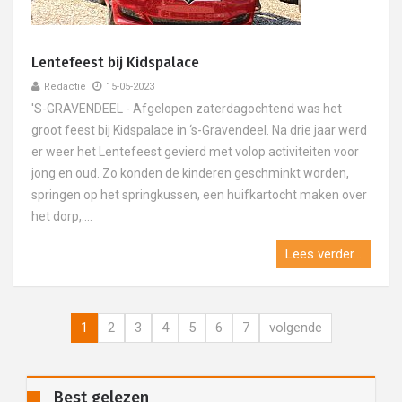
Lentefeest bij Kidspalace
Redactie
15-05-2023
'S-GRAVENDEEL - Afgelopen zaterdagochtend was het
groot feest bij Kidspalace in ‘s-Gravendeel. Na drie jaar werd
er weer het Lentefeest gevierd met volop activiteiten voor
jong en oud. Zo konden de kinderen geschminkt worden,
springen op het springkussen, een huifkartocht maken over
het dorp,....
Lees verder...
1
2
3
4
5
6
7
volgende
Best gelezen