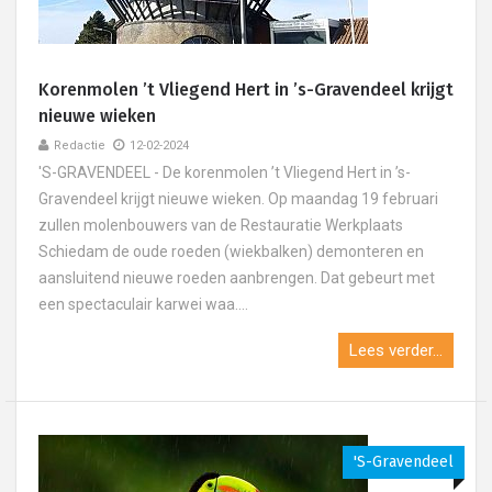
Korenmolen ’t Vliegend Hert in ’s-Gravendeel krijgt
nieuwe wieken
Redactie
12-02-2024
'S-GRAVENDEEL - De korenmolen ’t Vliegend Hert in ’s-
Gravendeel krijgt nieuwe wieken. Op maandag 19 februari
zullen molenbouwers van de Restauratie Werkplaats
Schiedam de oude roeden (wiekbalken) demonteren en
aansluitend nieuwe roeden aanbrengen. Dat gebeurt met
een spectaculair karwei waa....
Lees verder...
's-Gravendeel