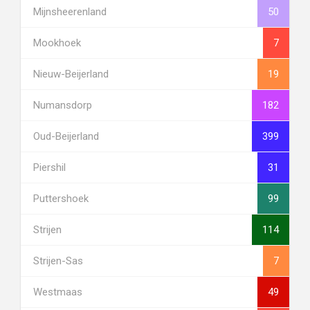
Mijnsheerenland
50
Mookhoek
7
Nieuw-Beijerland
19
Numansdorp
182
Oud-Beijerland
399
Piershil
31
Puttershoek
99
Strijen
114
Strijen-Sas
7
Westmaas
49