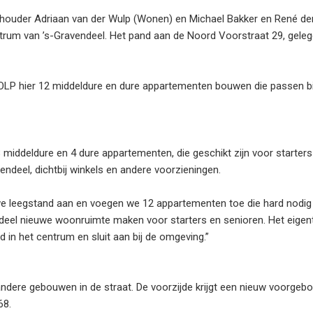
ouder Adriaan van der Wulp (Wonen) en Michael Bakker en René d
rum van ’s-Gravendeel. Het pand aan de Noord Voorstraat 29, gele
OLP hier 12 middeldure en dure appartementen bouwen die passen bi
iddeldure en 4 dure appartementen, die geschikt zijn voor starters
endeel, dichtbij winkels en andere voorzieningen.
we leegstand aan en voegen we 12 appartementen toe die hard nodig z
ndeel nieuwe woonruimte maken voor starters en senioren. Het eigent
in het centrum en sluit aan bij de omgeving.”
ndere gebouwen in de straat. De voorzijde krijgt een nieuw voorgeb
68.