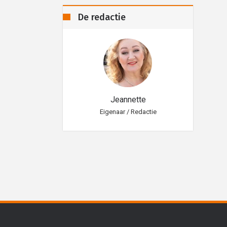
De redactie
eannette
Jeannette
aar / Redactie
Eigenaar / Redactie
Eig