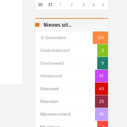
30
31
1
2
3
4
5
Nieuws uit...
's-Gravendeel
124
Goidschalxoord
0
Goudswaard
9
Heinenoord
91
Klaaswaal
65
Maasdam
25
Mijnsheerenland
50
Mookhoek
7