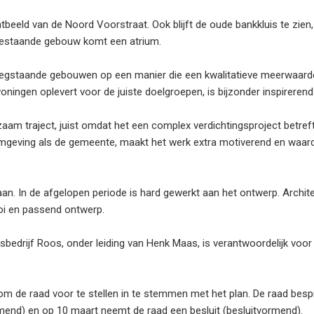
tbeeld van de Noord Voorstraat. Ook blijft de oude bankkluis te zien
 bestaande gebouw komt een atrium.
egstaande gebouwen op een manier die een kwalitatieve meerwaard
oningen oplevert voor de juiste doelgroepen, is bijzonder inspirerend
zaam traject, juist omdat het een complex verdichtingsproject betreft
mgeving als de gemeente, maakt het werk extra motiverend en waard
n. In de afgelopen periode is hard gewerkt aan het ontwerp. Archit
oi en passend ontwerp.
bedrijf Roos, onder leiding van Henk Maas, is verantwoordelijk voor
 om de raad voor te stellen in te stemmen met het plan. De raad besp
end) en op 10 maart neemt de raad een besluit (besluitvormend).