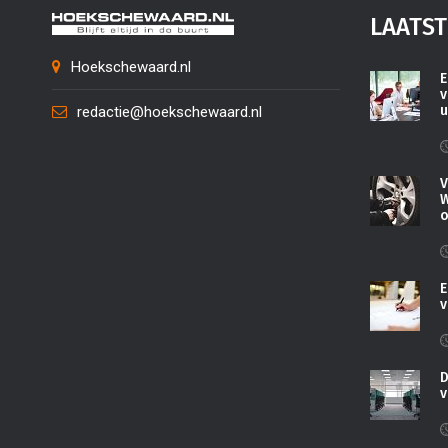
LAATST
Hoekschewaard.nl
E
v
u
redactie@hoekschewaard.nl
V
W
o
E
v
D
v