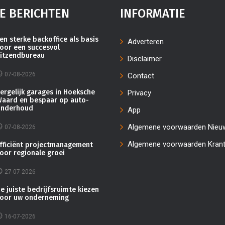
E BERICHTEN
INFORMATIE
en sterke backoffice als basis
Adverteren
oor een succesvol
itzendbureau
Disclaimer
07-08-2026
Contact
ergelijk garages in Hoeksche
Privacy
aard en bespaar op auto-
nderhoud
App
Algemene voorwaarden Nieu
07-08-2026
Algemene voorwaarden Kran
fficiënt projectmanagement
oor regionale groei
27-07-2026
e juiste bedrijfsruimte kiezen
oor uw onderneming
16-07-2026