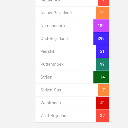
Nieuw-Beijerland
19
Numansdorp
182
Oud-Beijerland
399
Piershil
31
Puttershoek
99
Strijen
114
Strijen-Sas
7
Westmaas
49
Zuid-Beijerland
37