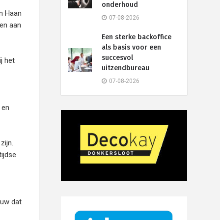
onderhoud
en Haan
07-08-2026
gen aan
Een sterke backoffice
als basis voor een
succesvol
j het
uitzendbureau
07-08-2026
 en
ijn.
ijdse
ouw dat