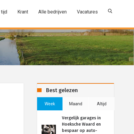
 tijd
Krant
Alle bedrijven
Vacatures
Best gelezen
Week
Maand
Altijd
Vergelijk garages in
Hoeksche Waard en
bespaar op auto-