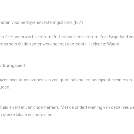
msten voor bedrijveninvesteringszones (BIZ)
rein De Hoogerwerf, centrum Puttershoek en centrum Zuid-Beijerland v
ernemers én de samenwerking met gemeente Hoeksche Waard.
centrumgebied.
veninvesteringszones zijn van groot belang om bedrijventerreinen en
ouden.
kenheid en inzet van ondernemers. Met de ondertekening van deze nieuw
n sterke lokale economie en