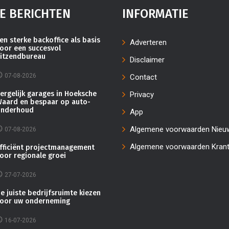
E BERICHTEN
INFORMATIE
en sterke backoffice als basis
Adverteren
oor een succesvol
itzendbureau
Disclaimer
07-08-2026
Contact
ergelijk garages in Hoeksche
Privacy
aard en bespaar op auto-
nderhoud
App
Algemene voorwaarden Nieu
07-08-2026
Algemene voorwaarden Kran
fficiënt projectmanagement
oor regionale groei
27-07-2026
e juiste bedrijfsruimte kiezen
oor uw onderneming
16-07-2026