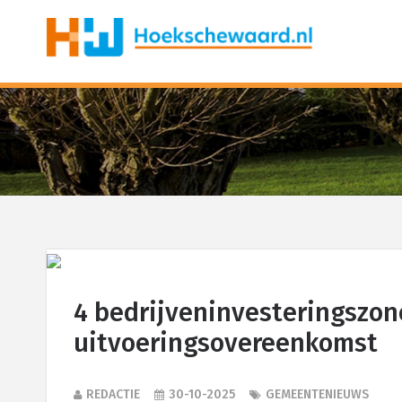
4 bedrijveninvesteringszo
uitvoeringsovereenkomst
REDACTIE
30-10-2025
GEMEENTENIEUWS