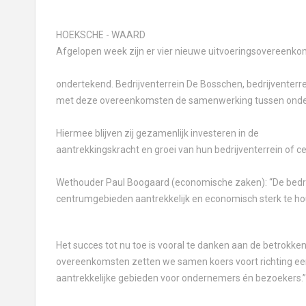
HOEKSCHE - WAARD
Afgelopen week zijn er vier nieuwe uitvoeringsovereenko
ondertekend. Bedrijventerrein De Bosschen, bedrijventer
met deze overeenkomsten de samenwerking tussen ond
Hiermee blijven zij gezamenlijk investeren in de
aantrekkingskracht en groei van hun bedrijventerrein of 
Wethouder Paul Boogaard (economische zaken): “De bedrij
centrumgebieden aantrekkelijk en economisch sterk te h
Het succes tot nu toe is vooral te danken aan de betrok
overeenkomsten zetten we samen koers voort richting ee
aantrekkelijke gebieden voor ondernemers én bezoekers.”