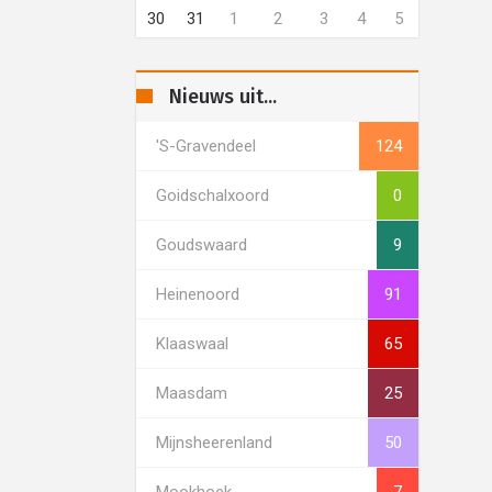
30
31
1
2
3
4
5
Nieuws uit...
's-Gravendeel
124
Goidschalxoord
0
Goudswaard
9
Heinenoord
91
Klaaswaal
65
Maasdam
25
Mijnsheerenland
50
Mookhoek
7