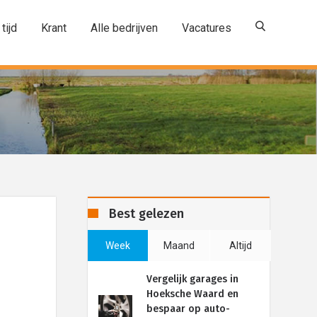
 tijd
Krant
Alle bedrijven
Vacatures
Best gelezen
Week
Maand
Altijd
Vergelijk garages in
Hoeksche Waard en
bespaar op auto-