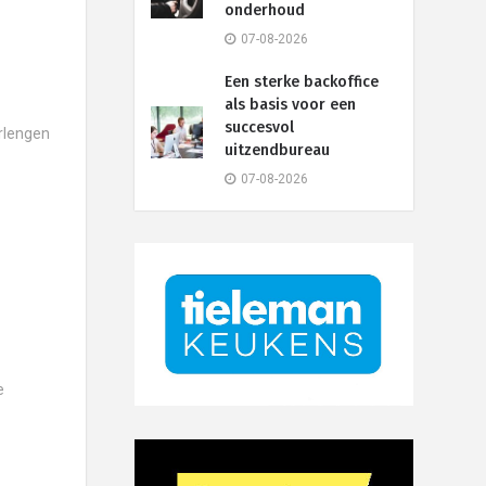
onderhoud
07-08-2026
Een sterke backoffice
als basis voor een
succesvol
erlengen
uitzendbureau
07-08-2026
e