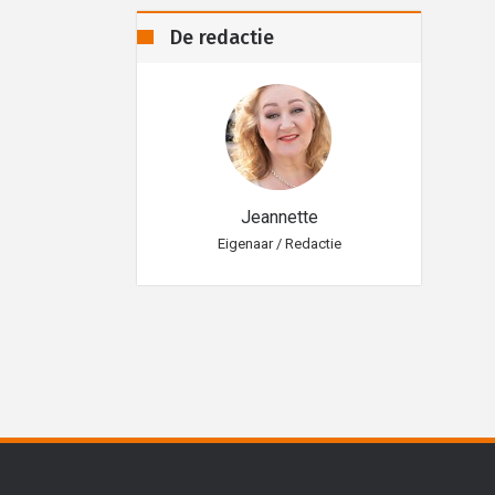
De redactie
eannette
Jeannette
aar / Redactie
Eigenaar / Redactie
Eig