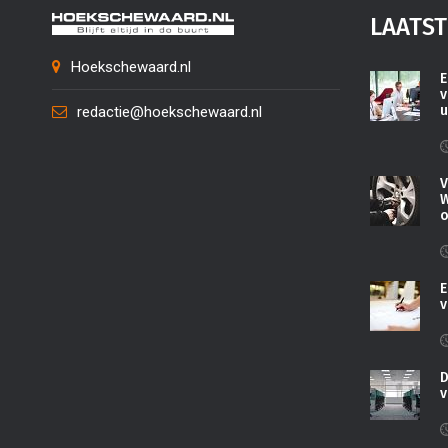
LAATST
Hoekschewaard.nl
E
v
u
redactie@hoekschewaard.nl
V
W
o
E
v
D
v