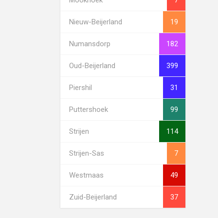
Nieuw-Beijerland
19
Numansdorp
182
Oud-Beijerland
399
Piershil
31
Puttershoek
99
Strijen
114
Strijen-Sas
7
Westmaas
49
Zuid-Beijerland
37