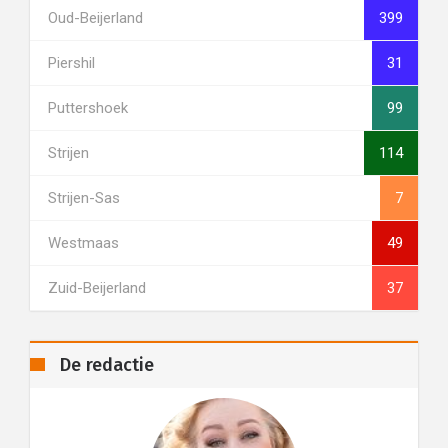
Oud-Beijerland
399
Piershil
31
Puttershoek
99
Strijen
114
Strijen-Sas
7
Westmaas
49
Zuid-Beijerland
37
De redactie