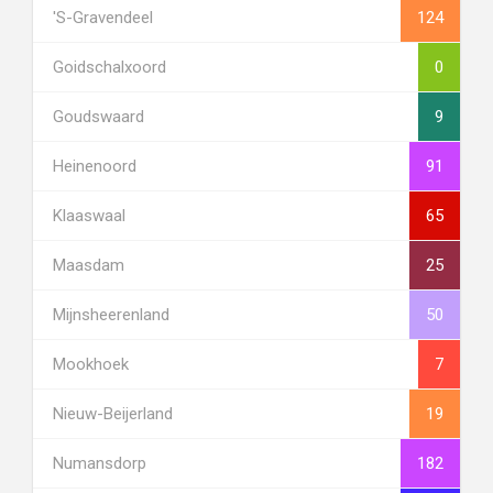
's-Gravendeel
124
Goidschalxoord
0
Goudswaard
9
Heinenoord
91
Klaaswaal
65
Maasdam
25
Mijnsheerenland
50
Mookhoek
7
Nieuw-Beijerland
19
Numansdorp
182