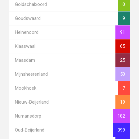
Goidschalxoord
0
Goudswaard
9
Heinenoord
91
Klaaswaal
65
Maasdam
25
Mijnsheerenland
50
Mookhoek
7
Nieuw-Beijerland
19
Numansdorp
182
Oud-Beijerland
399