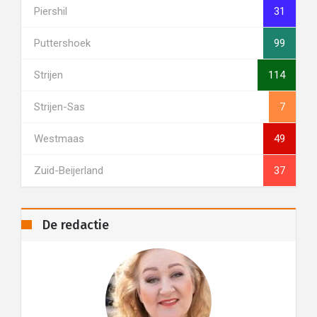
Piershil
31
Puttershoek
99
Strijen
114
Strijen-Sas
7
Westmaas
49
Zuid-Beijerland
37
De redactie