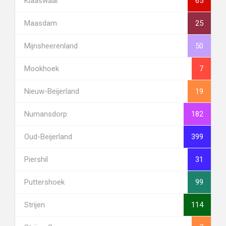
Klaaswaal
65
Maasdam
25
Mijnsheerenland
50
Mookhoek
7
Nieuw-Beijerland
19
Numansdorp
182
Oud-Beijerland
399
Piershil
31
Puttershoek
99
Strijen
114