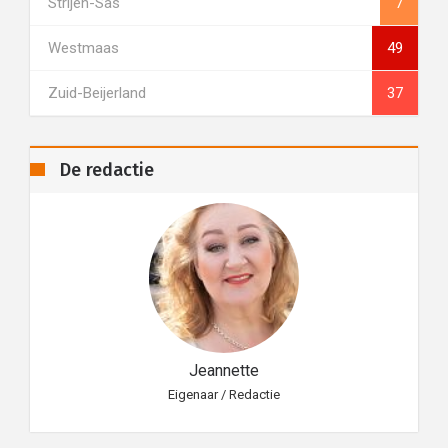
Strijen-Sas
7
Westmaas
49
Zuid-Beijerland
37
De redactie
Jeannette
Eigenaar / Redactie