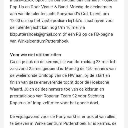
MaasMuziek, Sport- en Dansstudio Binnenmaas, Popkoor
Pop-Up en Door Visser & Band. Moedig de deelnemers
aan van de talentenjacht Ponymarkt's Got Talent, om
12.00 uur op het vaste podium bij Lila’s. Inschrijven voor
de Talentenjacht kan nog t/m 16 mei via
bizputtershoek@gmail.com of een PB op de FB-pagina
van WinkelcentrumPuttershoek.
Voor wie niet stil kan zitten
Ga uit je dak op de kermis, die van do-middag 23 mei tot
za-avond 25 mei geopend is. Moedig de 150 renners van
de wielerronde Omloop van de HW aan, bij de start en
finish van deze enerverende tocht door de Hoeksche
Waard. Juich de deelnemers toe van de kidsrun en
prestatieloop van Roparun Team 92 voor Stichting
Roparun, of loop zelf mee voor het goede doel.
De vrijdagavond voor de Ponymarkt is er ook al van alles
te beleven in Winkelcentrum Puttershoek. Er is kermis, de