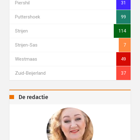
Piershil
31
Puttershoek
99
Strijen
114
Strijen-Sas
7
Westmaas
49
Zuid-Beijerland
37
De redactie