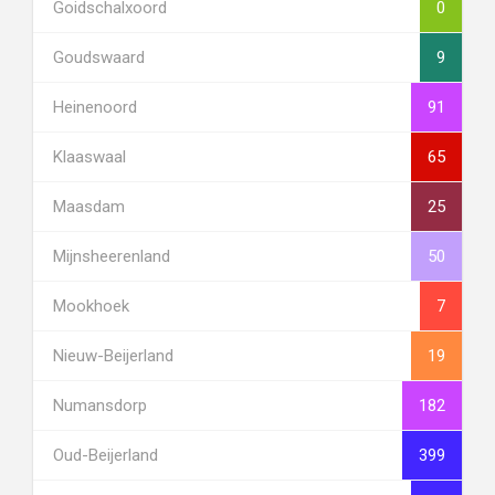
Goidschalxoord
0
Goudswaard
9
Heinenoord
91
Klaaswaal
65
Maasdam
25
Mijnsheerenland
50
Mookhoek
7
Nieuw-Beijerland
19
Numansdorp
182
Oud-Beijerland
399