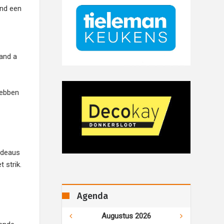
and een
 and a
hebben
cadeaus
 strik.
Agenda
Augustus 2026