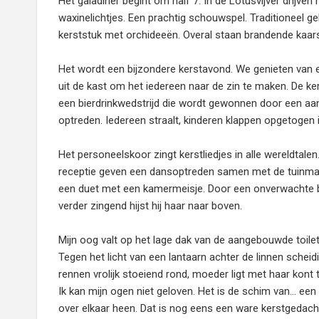
Het galadiner begint om half 7. In de Lotusvijver drijv
waxinelichtjes. Een prachtig schouwspel. Traditioneel g
kerststuk met orchideeën. Overal staan brandende kaa
Het wordt een bijzondere kerstavond. We genieten van een
uit de kast om het iedereen naar de zin te maken. De k
een bierdrinkwedstrijd die wordt gewonnen door een a
optreden. Iedereen straalt, kinderen klappen opgetogen 
Het personeelskoor zingt kerstliedjes in alle wereldtale
receptie geven een dansoptreden samen met de tuinman d
een duet met een kamermeisje. Door een onverwachte bew
verder zingend hijst hij haar naar boven.
Mijn oog valt op het lage dak van de aangebouwde toile
Tegen het licht van een lantaarn achter de linnen sche
rennen vrolijk stoeiend rond, moeder ligt met haar kont 
Ik kan mijn ogen niet geloven. Het is de schim van… een k
over elkaar heen. Dat is nog eens een ware kerstgedach