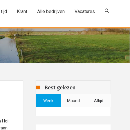
 tijd
Krant
Alle bedrijven
Vacatures
Best gelezen
Week
Maand
Altijd
n Hoi
araan