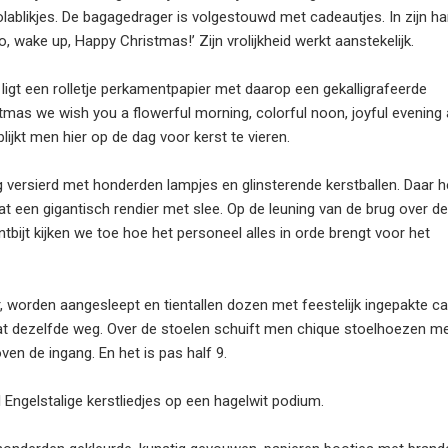
lablikjes. De bagagedrager is volgestouwd met cadeautjes. In zijn h
o, wake up, Happy Christmas!’ Zijn vrolijkheid werkt aanstekelijk.
igt een rolletje perkamentpapier met daarop een gekalligrafeerde
tmas we wish you a flowerful morning, colorful noon, joyful evening
blijkt men hier op de dag voor kerst te vieren.
ig versierd met honderden lampjes en glinsterende kerstballen. Daar 
t een gigantisch rendier met slee. Op de leuning van de brug over de
ontbijt kijken we toe hoe het personeel alles in orde brengt voor het
er, worden aangesleept en tientallen dozen met feestelijk ingepakte 
aat dezelfde weg. Over de stoelen schuift men chique stoelhoezen met
en de ingang. En het is pas half 9.
 Engelstalige kerstliedjes op een hagelwit podium.