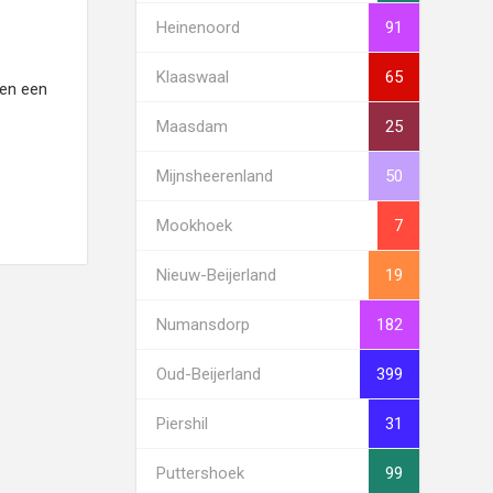
Heinenoord
91
Klaaswaal
65
 en een
Maasdam
25
Mijnsheerenland
50
Mookhoek
7
Nieuw-Beijerland
19
Numansdorp
182
Oud-Beijerland
399
Piershil
31
Puttershoek
99