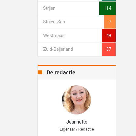
Strijen
114
Strijen-Sas
7
Westmaas
49
Zuid-Beijerland
37
De redactie
eannette
Jeannette
aar / Redactie
Eigenaar / Redactie
Eig