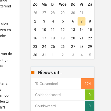
dende
Zo
Ma
Di
Woe
Do
Vr
Za
tterend
26
27
28
29
30
31
1
2
3
4
5
6
7
8
 alles
9
10
11
12
13
14
15
jzen en
aoke
16
17
18
19
20
21
22
23
24
25
26
27
28
29
s van de
30
31
1
2
3
4
5
zingt
ns
Nieuws uit...
tens.
's-Gravendeel
124
s
Goidschalxoord
0
im op.
en zij
Goudswaard
9
h?!