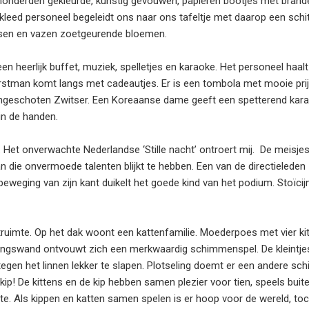
en honderden gekleurde, kunstig gevouwen, papieren bootjes met bran
ekleed personeel begeleidt ons naar ons tafeltje met daarop een schi
rsen en vazen zoetgeurende bloemen.
 heerlijk buffet, muziek, spelletjes en karaoke. Het personeel haalt
erstman komt langs met cadeautjes. Er is een tombola met mooie pri
angeschoten Zwitser. Een Koreaanse dame geeft een spetterend kar
in de handen.
n. Het onverwachte Nederlandse ‘Stille nacht’ ontroert mij. De meisje
ie onvermoede talenten blijkt te hebben. Een van de directieleden 
eging van zijn kant duikelt het goede kind van het podium. Stoïcij
truimte. Op het dak woont een kattenfamilie. Moederpoes met vier kit
idingswand ontvouwt zich een merkwaardig schimmenspel. De kleintje
tegen het linnen lekker te slapen. Plotseling doemt er een andere sch
ip! De kittens en de kip hebben samen plezier voor tien, speels buitel
te. Als kippen en katten samen spelen is er hoop voor de wereld, toc