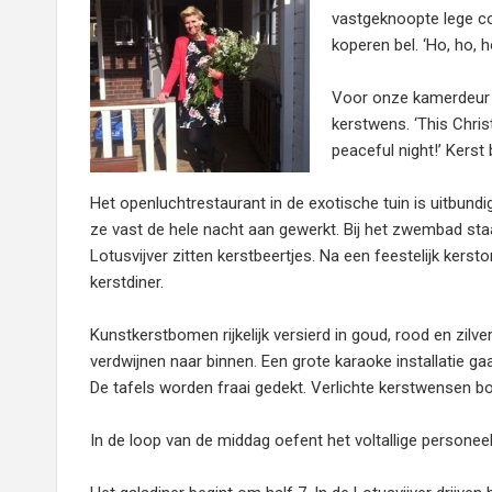
vastgeknoopte lege co
koperen bel. ‘Ho, ho, h
Voor onze kamerdeur l
kerstwens. ‘This Chris
peaceful night!’ Kerst 
Het openluchtrestaurant in de exotische tuin is uitbund
ze vast de hele nacht aan gewerkt. Bij het zwembad staa
Lotusvijver zitten kerstbeertjes. Na een feestelijk kerst
kerstdiner.
Kunstkerstbomen rijkelijk versierd in goud, rood en zilv
verdwijnen naar binnen. Een grote karaoke installatie g
De tafels worden fraai gedekt. Verlichte kerstwensen bov
In de loop van de middag oefent het voltallige personeel