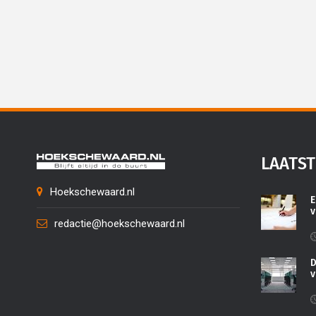
LAATST
Hoekschewaard.nl
E
v
redactie@hoekschewaard.nl
D
v