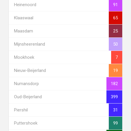
Heinenoord
91
Klaaswaal
65
Maasdam
25
Mijnsheerenland
50
Mookhoek
7
Nieuw-Beijerland
19
Numansdorp
182
Oud-Beijerland
399
Piershil
31
Puttershoek
99