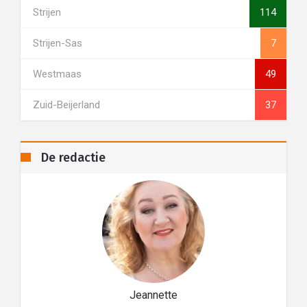
Strijen
114
Strijen-Sas
7
Westmaas
49
Zuid-Beijerland
37
De redactie
Jeannette