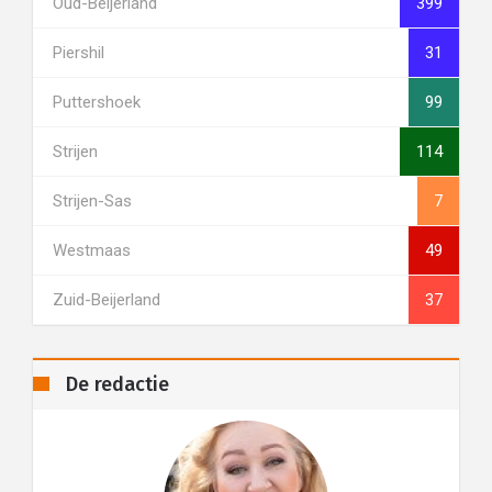
Oud-Beijerland
399
Piershil
31
Puttershoek
99
Strijen
114
Strijen-Sas
7
Westmaas
49
Zuid-Beijerland
37
De redactie