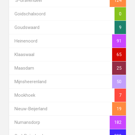
's-Gravendeel
124
Goidschalxoord
0
Goudswaard
9
Heinenoord
91
Klaaswaal
65
Maasdam
25
Mijnsheerenland
50
Mookhoek
7
Nieuw-Beijerland
19
Numansdorp
182