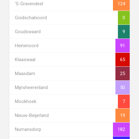
's-Gravendeel
124
Goidschalxoord
0
Goudswaard
9
Heinenoord
91
Klaaswaal
65
Maasdam
25
Mijnsheerenland
50
Mookhoek
7
Nieuw-Beijerland
19
Numansdorp
182