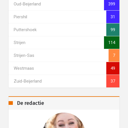
Oud-Beijerland
399
Piershil
31
Puttershoek
99
Strijen
114
Strijen-Sas
7
Westmaas
49
Zuid-Beijerland
37
De redactie