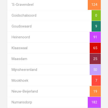
's-Gravendeel
124
Goidschalxoord
0
Goudswaard
9
Heinenoord
91
Klaaswaal
65
Maasdam
25
Mijnsheerenland
50
Mookhoek
7
Nieuw-Beijerland
19
Numansdorp
182