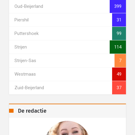
Oud-Beijerland
399
Piershil
31
Puttershoek
99
Strijen
114
Strijen-Sas
7
Westmaas
49
Zuid-Beijerland
37
De redactie