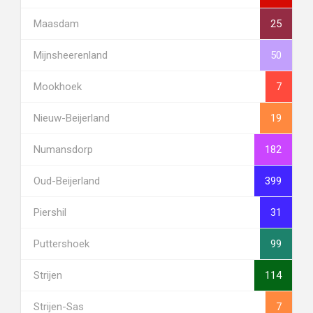
Maasdam
25
Mijnsheerenland
50
Mookhoek
7
Nieuw-Beijerland
19
Numansdorp
182
Oud-Beijerland
399
Piershil
31
Puttershoek
99
Strijen
114
Strijen-Sas
7