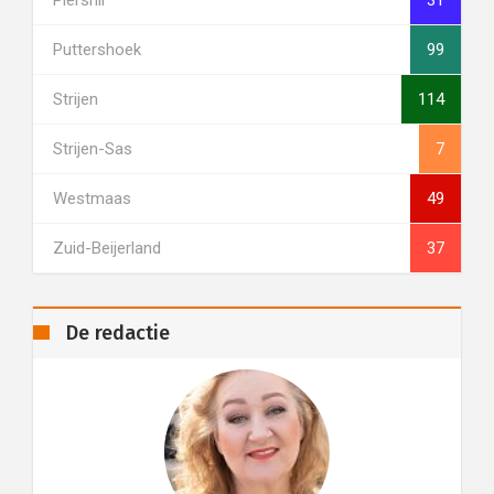
Piershil
31
Puttershoek
99
Strijen
114
Strijen-Sas
7
Westmaas
49
Zuid-Beijerland
37
De redactie