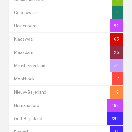
Goudswaard
9
Heinenoord
91
Klaaswaal
65
Maasdam
25
Mijnsheerenland
50
Mookhoek
7
Nieuw-Beijerland
19
Numansdorp
182
Oud-Beijerland
399