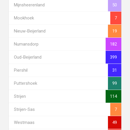
Mijnsheerenland
50
Mookhoek
7
Nieuw-Beijerland
19
Numansdorp
182
Oud-Beijerland
399
Piershil
31
Puttershoek
99
Strijen
114
Strijen-Sas
7
Westmaas
49