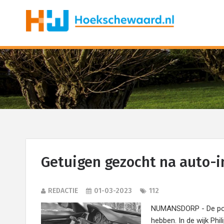
Getuigen gezocht na auto-
REDACTIE
01-03-2023
112
NUMANSDORP - De poli
hebben. In de wijk Ph