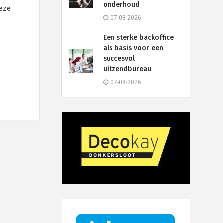
onderhoud
deze
07-08-2026
Een sterke backoffice
als basis voor een
succesvol
uitzendbureau
07-08-2026