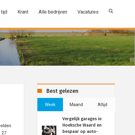
 tijd
Krant
Alle bedrijven
Vacatures
Best gelezen
Week
Maand
Altijd
Vergelijk garages in
Hoeksche Waard en
eelden
bespaar op auto-
g 27