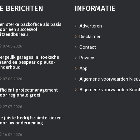
E BERICHTEN
INFORMATIE
en sterke backoffice als basis
Adverteren
oor een succesvol
itzendbureau
Disclaimer
07-08-2026
Contact
ergelijk garages in Hoeksche
Privacy
aard en bespaar op auto-
nderhoud
App
Algemene voorwaarden Nieu
07-08-2026
Algemene voorwaarden Kran
fficiënt projectmanagement
oor regionale groei
27-07-2026
e juiste bedrijfsruimte kiezen
oor uw onderneming
16-07-2026