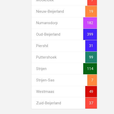
Nieuw-Beijerland
19
Numansdorp
182
Oud-Beijerland
399
Piershil
31
Puttershoek
99
Strijen
114
Strijen-Sas
7
Westmaas
49
Zuid-Beijerland
37