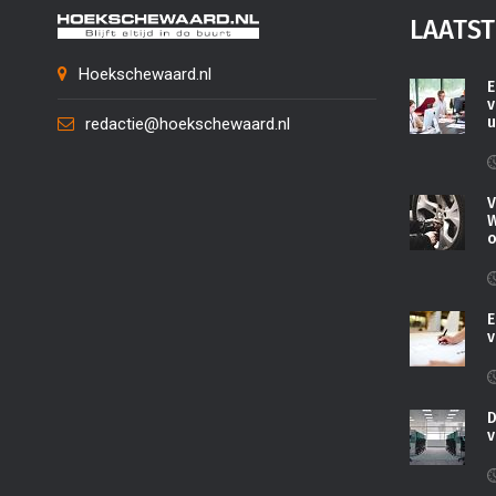
LAATST
Hoekschewaard.nl
E
v
u
redactie@hoekschewaard.nl
V
W
o
E
v
D
v