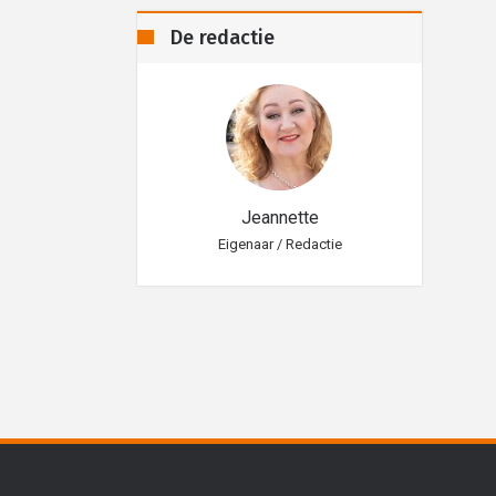
De redactie
eannette
Jeannette
aar / Redactie
Eigenaar / Redactie
Eig