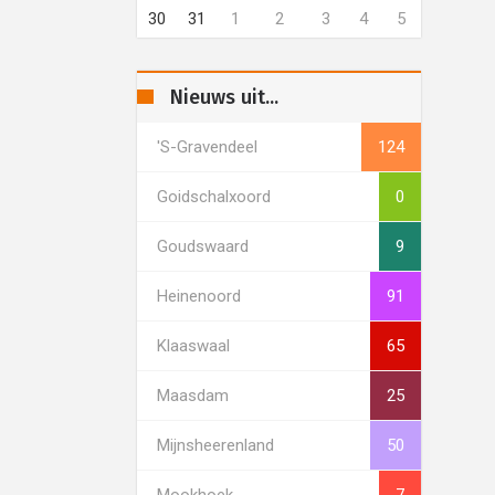
30
31
1
2
3
4
5
Nieuws uit...
's-Gravendeel
124
Goidschalxoord
0
Goudswaard
9
Heinenoord
91
Klaaswaal
65
Maasdam
25
Mijnsheerenland
50
Mookhoek
7