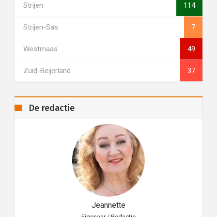
Strijen
114
Strijen-Sas
7
Westmaas
49
Zuid-Beijerland
37
De redactie
Jeannette
Eigenaar / Redactie