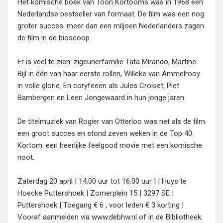
Het komische boek van Toon Kortooms was in 1968 een
Nederlandse bestseller van formaat. De film was een nog
groter succes: meer dan een miljoen Nederlanders zagen
de film in de bioscoop.
Er is veel te zien: zigeunerfamilie Tata Mirando, Martine
Bijl in één van haar eerste rollen, Willeke van Ammelrooy
in volle glorie. En coryfeeën als Jules Croiset, Piet
Bambergen en Leen Jongewaard in hun jonge jaren.
De titelmuziek van Rogier van Otterloo was net als de film
een groot succes en stond zeven weken in de Top 40.
Kortom: een heerlijke feelgood movie met een komische
noot.
Zaterdag 20 april | 14.00 uur tot 16.00 uur | | Huys te
Hoecke Puttershoek | Zomerplein 15 | 3297 SE |
Puttershoek | Toegang € 6 , voor leden € 3 korting |
Vooraf aanmelden via www.debhw.nl of in de Bibliotheek.