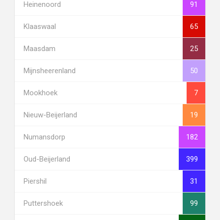
Heinenoord
91
Klaaswaal
65
Maasdam
25
Mijnsheerenland
50
Mookhoek
7
Nieuw-Beijerland
19
Numansdorp
182
Oud-Beijerland
399
Piershil
31
Puttershoek
99