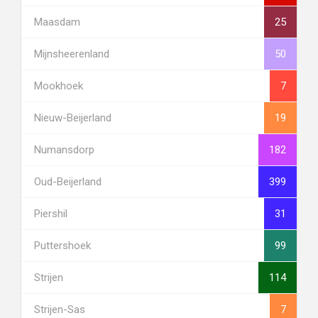
Maasdam
25
Mijnsheerenland
50
Mookhoek
7
Nieuw-Beijerland
19
Numansdorp
182
Oud-Beijerland
399
Piershil
31
Puttershoek
99
Strijen
114
Strijen-Sas
7