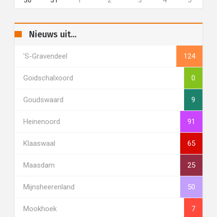
30
31
1
2
3
4
5
Nieuws uit...
's-Gravendeel
124
Goidschalxoord
0
Goudswaard
9
Heinenoord
91
Klaaswaal
65
Maasdam
25
Mijnsheerenland
50
Mookhoek
7