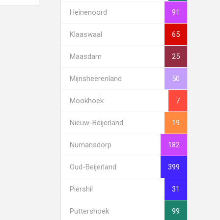
Heinenoord
91
Klaaswaal
65
Maasdam
25
Mijnsheerenland
50
Mookhoek
7
Nieuw-Beijerland
19
Numansdorp
182
Oud-Beijerland
399
Piershil
31
Puttershoek
99