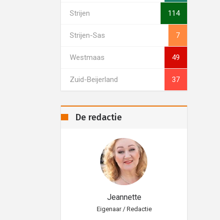
Strijen
114
Strijen-Sas
7
Westmaas
49
Zuid-Beijerland
37
De redactie
eannette
Jeannette
aar / Redactie
Eigenaar / Redactie
Eig