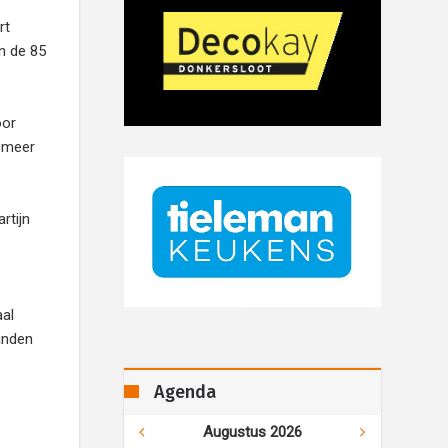
rt
n de 85
oor
n meer
rtijn
aal
handen
Agenda
Augustus 2026