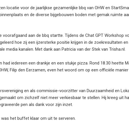
ozen locatie voor de jaarlijkse gezamenlijke bbq van OHW en StartSma
nnenplaats en de diverse bijgebouwen boden met gemak ruimte aa
voorafgaand aan de bbq startte. Tijdens de Chat GPT Workshop v
eerd hoe zij een ijzersterke positie krijgen in de zoekresultaten e
e media kanalen. Met dank aan Patricia van der Stek van Trisha.nl.
had iedereen een drankje en een stukje pizza. Rond 18.30 heette Ma
OHW, Filip den Eerzamen, even het woord om op een officiële manier
ersvereniging en als commissie-voorzitter van Duurzaamheid en Lok
gemaakt om zichzelf niet meer verkiesbaar te stellen. Hij kreeg uit 
graveerde pen als dank voor zijn inzet.
 was het buffet klaar om uit te serveren.