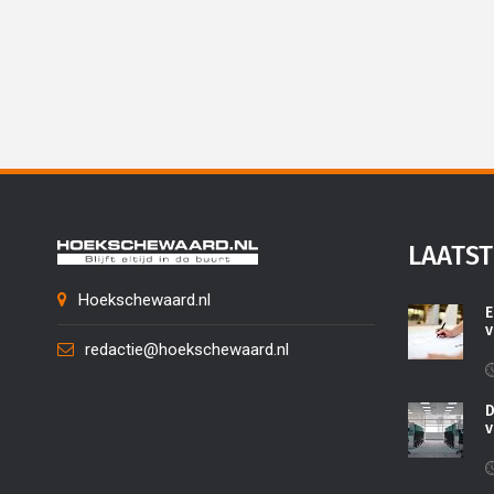
LAATST
Hoekschewaard.nl
E
v
redactie@hoekschewaard.nl
D
v