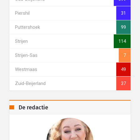
Piershil
31
Puttershoek
99
Strijen
114
Strijen-Sas
7
Westmaas
49
Zuid-Beijerland
37
De redactie