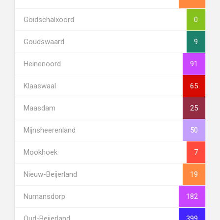
Goidschalxoord
0
Goudswaard
9
Heinenoord
91
Klaaswaal
65
Maasdam
25
Mijnsheerenland
50
Mookhoek
7
Nieuw-Beijerland
19
Numansdorp
182
Oud-Beijerland
399