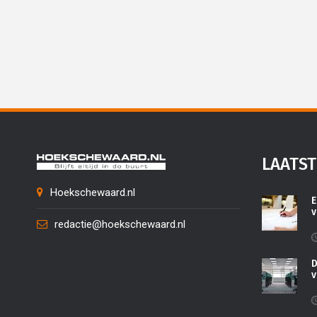
LAATST
Hoekschewaard.nl
E
v
redactie@hoekschewaard.nl
D
v