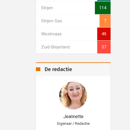
Strijen
114
Strijen-Sas
7
Westmaas
49
Zuid-Beijerland
37
De redactie
eannette
Jeannette
aar / Redactie
Eigenaar / Redactie
Eig