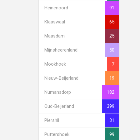
Heinenoord
91
Klaaswaal
65
Maasdam
25
Mijnsheerenland
50
Mookhoek
7
Nieuw-Beijerland
19
Numansdorp
182
Oud-Beijerland
399
Piershil
31
Puttershoek
99