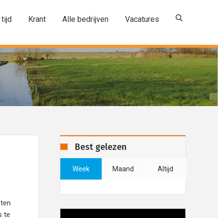
 tijd
Krant
Alle bedrijven
Vacatures
Best gelezen
Week
Maand
Altijd
eten
s te