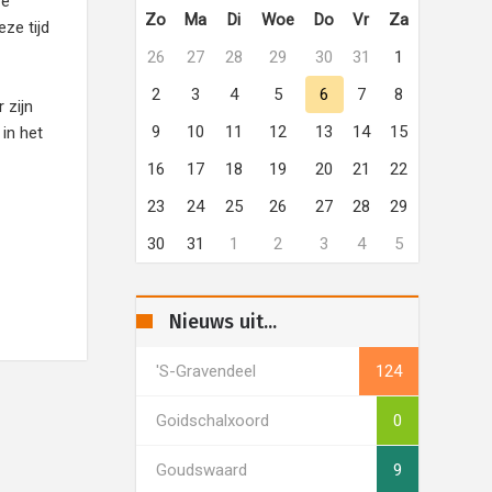
ze
Zo
Ma
Di
Woe
Do
Vr
Za
ze tijd
26
27
28
29
30
31
1
2
3
4
5
6
7
8
 zijn
9
10
11
12
13
14
15
 in het
16
17
18
19
20
21
22
23
24
25
26
27
28
29
30
31
1
2
3
4
5
Nieuws uit...
's-Gravendeel
124
Goidschalxoord
0
Goudswaard
9