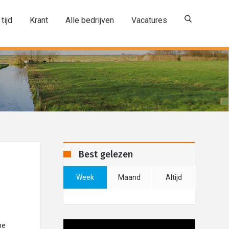
 tijd
Krant
Alle bedrijven
Vacatures
Best gelezen
Week
Maand
Altijd
he