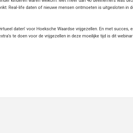
zonder kinderen waren welkom. Met meer dan 40 deelnemers was de
ikt. Real-life daten of nieuwe mensen ontmoeten is uitgesloten in de
virtueel daten’ voor Hoeksche Waardse vrijgezellen. En met succes, er
’s te doen voor de vrijgezellen in deze moeilijke tijd is dit webinar