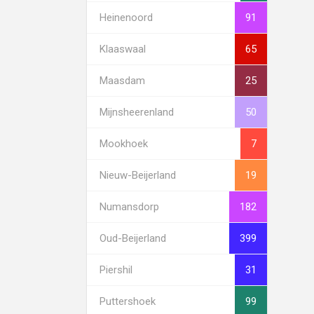
Heinenoord
91
Klaaswaal
65
Maasdam
25
Mijnsheerenland
50
Mookhoek
7
Nieuw-Beijerland
19
Numansdorp
182
Oud-Beijerland
399
Piershil
31
Puttershoek
99