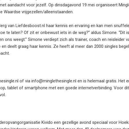
met aandacht voor jezelf. Op dinsdagavond 19 mei organiseert Mingl
e Waardse vrijgezellen/alleenstaanden.
erg van Liefdesboost.nl haar kennis en ervaring en kan men snuffel
toe te laten? Of zit er onbewust iets in de weg?” aldus Simone. “Dit i
en ons weegt.” Simone verdiept zich als trainer, coach en reisleider v
e en deelt graag haar kennis. Ze heeft al meer dan 2000 singles begel
oacht.
single.nl of via info@minglethesingle.nl en is helemaal gratis. Het e
p, tablet of smartphone met een goede internetverbinding. Voor dit
vol.
nderopvangorganisatie Kivido een gezellige avond speciaal voor Hoe