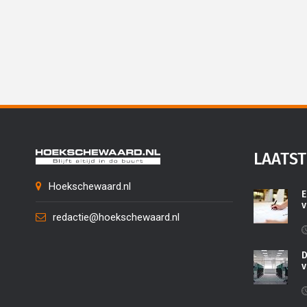
LAATST
Hoekschewaard.nl
E
v
redactie@hoekschewaard.nl
D
v