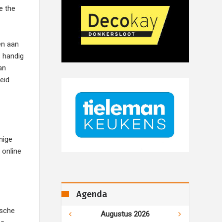
e the
en aan
s handig
an
eid
nige
 online
Agenda
ksche
Augustus 2026