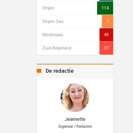
Strijen
114
Strijen-Sas
7
Westmaas
49
Zuid-Beijerland
37
De redactie
eannette
Jeannette
aar / Redactie
Eigenaar / Redactie
Eig