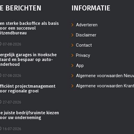
E BERICHTEN
INFORMATIE
en sterke backoffice als basis
Adverteren
oor een succesvol
itzendbureau
Disclaimer
07-08-2026
Contact
ergelijk garages in Hoeksche
Privacy
aard en bespaar op auto-
nderhoud
App
Algemene voorwaarden Nieu
07-08-2026
Algemene voorwaarden Kran
fficiënt projectmanagement
oor regionale groei
27-07-2026
e juiste bedrijfsruimte kiezen
oor uw onderneming
16-07-2026