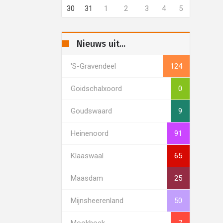
30
31
1
2
3
4
5
Nieuws uit...
's-Gravendeel
124
Goidschalxoord
0
Goudswaard
9
Heinenoord
91
Klaaswaal
65
Maasdam
25
Mijnsheerenland
50
Mookhoek
7