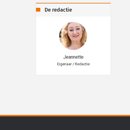
De redactie
eannette
Jeannette
aar / Redactie
Eigenaar / Redactie
Eig