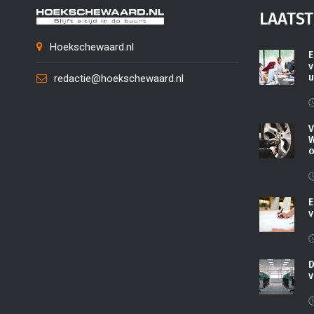
LAATST
Hoekschewaard.nl
E
v
u
redactie@hoekschewaard.nl
V
W
o
E
v
D
v