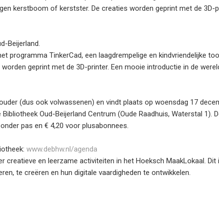
gen kerstboom of kerstster. De creaties worden geprint met de 3D-p
d-Beijerland.
t programma TinkerCad, een laagdrempelige en kindvriendelijke to
worden geprint met de 3D-printer. Een mooie introductie in de werel
 en ouder (dus ook volwassenen) en vindt plaats op woensdag 17 dec
e Bibliotheek Oud-Beijerland Centrum (Oude Raadhuis, Waterstal 1). 
zonder pas en € 4,20 voor plusabonnees.
iotheek:
www.debhw.nl/agenda
 creatieve en leerzame activiteiten in het Hoeksch MaakLokaal. Dit 
n, te creëren en hun digitale vaardigheden te ontwikkelen.