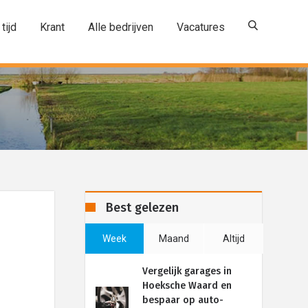
 tijd
Krant
Alle bedrijven
Vacatures
Best gelezen
Week
Maand
Altijd
Vergelijk garages in
Hoeksche Waard en
bespaar op auto-