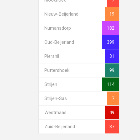
Nieuw-Beijerland
19
Numansdorp
182
Oud-Beijerland
399
Piershil
31
Puttershoek
99
Strijen
114
Strijen-Sas
7
Westmaas
49
Zuid-Beijerland
37