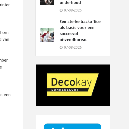
onderhoud
rinter
07-08-2026
Een sterke backoffice
als basis voor een
ol om
succesvol
d van
uitzendbureau
07-08-2026
ember
De
is een