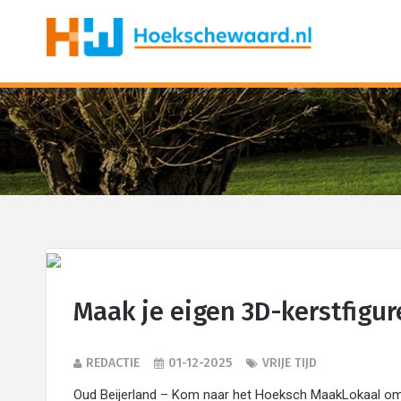
Maak je eigen 3D-kerstfigu
REDACTIE
01-12-2025
VRIJE TIJD
Oud Beijerland – Kom naar het Hoeksch MaakLokaal om 