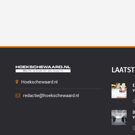
LAATST
Hoekschewaard.nl
E
v
redactie@hoekschewaard.nl
D
v