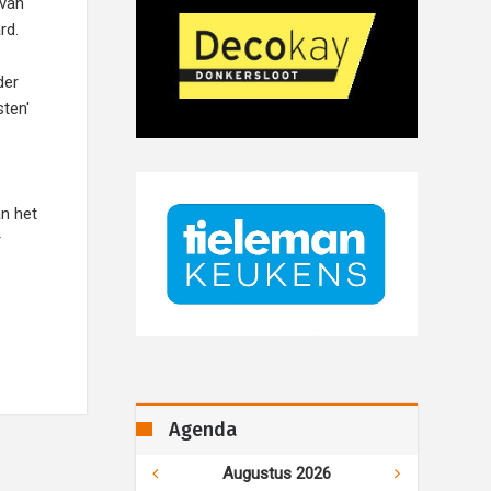
 van
rd.
der
sten'
n het
r
Agenda
Augustus 2026