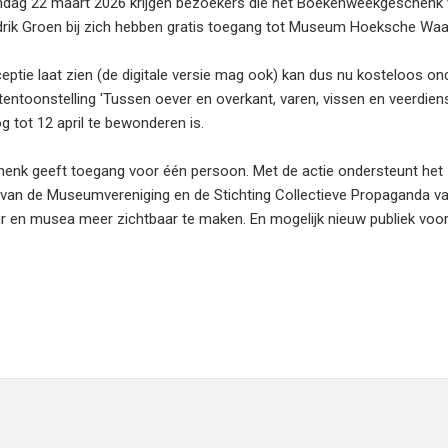
ag 22 maart 2026 krijgen bezoekers die het Boekenweekgeschenk
rik Groen bij zich hebben gratis toegang tot Museum Hoeksche Waa
ceptie laat zien (de digitale versie mag ook) kan dus nu kosteloos on
entoonstelling 'Tussen oever en overkant, varen, vissen en veerdien
g tot 12 april te bewonderen is.
nk geeft toegang voor één persoon. Met de actie ondersteunt het
 van de Museumvereniging en de Stichting Collectieve Propaganda va
ur en musea meer zichtbaar te maken. En mogelijk nieuw publiek voo