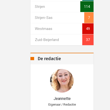
Strijen
114
Strijen-Sas
7
Westmaas
49
Zuid-Beijerland
37
De redactie
eannette
Jeannette
aar / Redactie
Eigenaar / Redactie
Eig