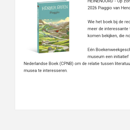
HEINENOORD - Op zond
2026 Piaggio van Hend
Wie het boek bij de re
meer de interessante t
komen bekijken, die no
Eén Boekenweekgesche
museum een initiatief
Nederlandse Boek (CPNB) om de relatie tussen literatu
musea te interesseren.