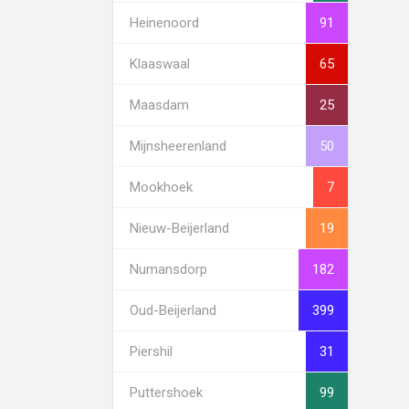
Heinenoord
91
Klaaswaal
65
Maasdam
25
Mijnsheerenland
50
Mookhoek
7
Nieuw-Beijerland
19
Numansdorp
182
Oud-Beijerland
399
Piershil
31
Puttershoek
99