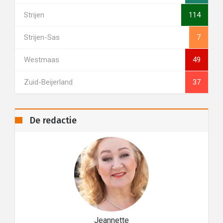
Strijen
114
Strijen-Sas
7
Westmaas
49
Zuid-Beijerland
37
De redactie
Jeannette