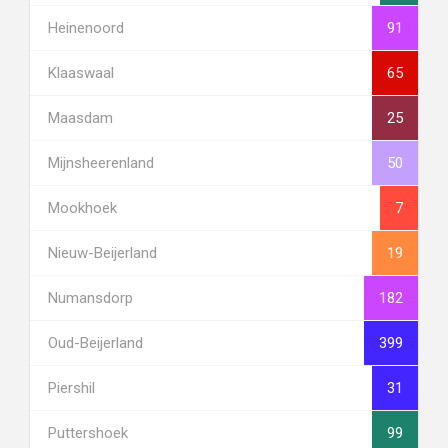
Heinenoord
91
Klaaswaal
65
Maasdam
25
Mijnsheerenland
50
Mookhoek
7
Nieuw-Beijerland
19
Numansdorp
182
Oud-Beijerland
399
Piershil
31
Puttershoek
99