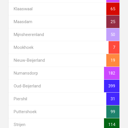
Klaaswaal
65
Maasdam
25
Mijnsheerenland
50
Mookhoek
7
Nieuw-Beijerland
19
Numansdorp
182
Oud-Beijerland
399
Piershil
31
Puttershoek
99
Strijen
114