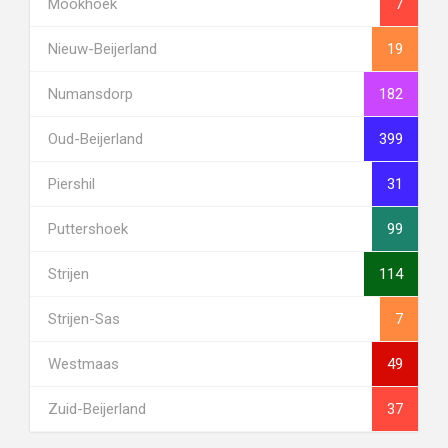
Mookhoek
7
Nieuw-Beijerland
19
Numansdorp
182
Oud-Beijerland
399
Piershil
31
Puttershoek
99
Strijen
114
Strijen-Sas
7
Westmaas
49
Zuid-Beijerland
37