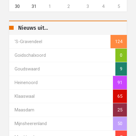
30
31
1
2
3
4
5
Nieuws uit...
's-Gravendeel
124
Goidschalxoord
0
Goudswaard
9
Heinenoord
91
Klaaswaal
65
Maasdam
25
Mijnsheerenland
50