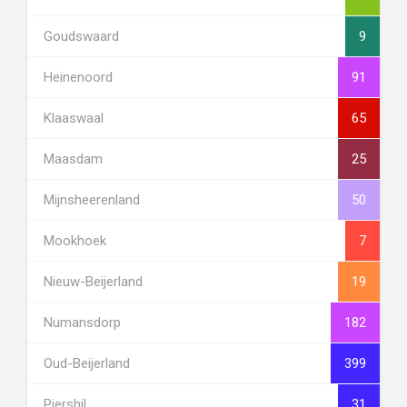
Goudswaard
9
Heinenoord
91
Klaaswaal
65
Maasdam
25
Mijnsheerenland
50
Mookhoek
7
Nieuw-Beijerland
19
Numansdorp
182
Oud-Beijerland
399
Piershil
31