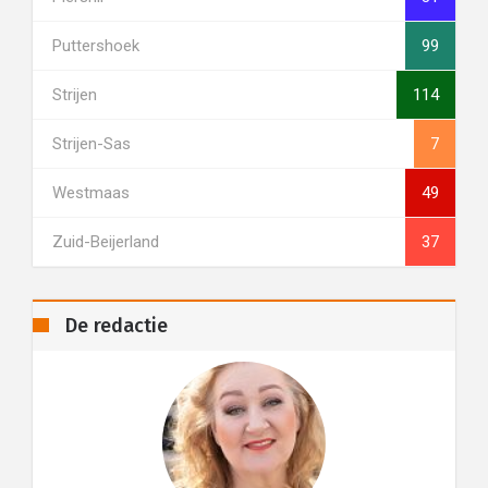
Puttershoek
99
Strijen
114
Strijen-Sas
7
Westmaas
49
Zuid-Beijerland
37
De redactie