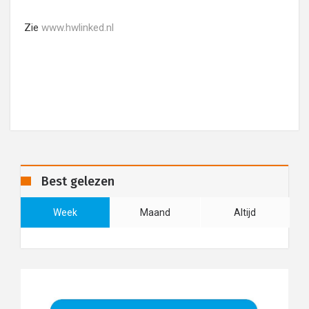
Zie
www.hwlinked.nl
Best gelezen
Week
Maand
Altijd