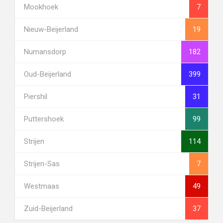
Mookhoek
7
Nieuw-Beijerland
19
Numansdorp
182
Oud-Beijerland
399
Piershil
31
Puttershoek
99
Strijen
114
Strijen-Sas
7
Westmaas
49
Zuid-Beijerland
37