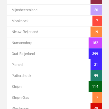
Mijnsheerenland
50
Mookhoek
7
Nieuw-Beijerland
19
Numansdorp
182
Oud-Beijerland
399
Piershil
31
Puttershoek
99
Strijen
114
Strijen-Sas
7
Westmaas
49