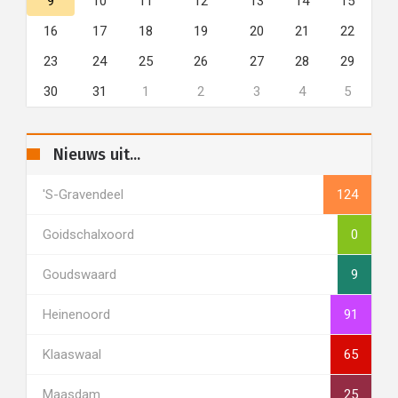
9
10
11
12
13
14
15
16
17
18
19
20
21
22
23
24
25
26
27
28
29
30
31
1
2
3
4
5
Nieuws uit...
's-Gravendeel
124
Goidschalxoord
0
Goudswaard
9
Heinenoord
91
Klaaswaal
65
Maasdam
25