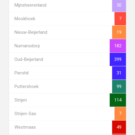
Mijnsheerenland
50
Mookhoek
7
Nieuw-Beijerland
19
Numansdorp
182
Oud-Beijerland
399
Piershil
31
Puttershoek
99
Strijen
114
Strijen-Sas
7
Westmaas
49