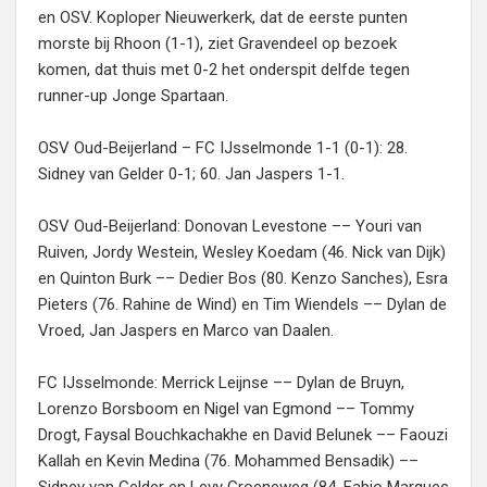
en OSV. Koploper Nieuwerkerk, dat de eerste punten
morste bij Rhoon (1-1), ziet Gravendeel op bezoek
komen, dat thuis met 0-2 het onderspit delfde tegen
runner-up Jonge Spartaan.
OSV Oud-Beijerland – FC IJsselmonde 1-1 (0-1): 28.
Sidney van Gelder 0-1; 60. Jan Jaspers 1-1.
OSV Oud-Beijerland: Donovan Levestone –– Youri van
Ruiven, Jordy Westein, Wesley Koedam (46. Nick van Dijk)
en Quinton Burk –– Dedier Bos (80. Kenzo Sanches), Esra
Pieters (76. Rahine de Wind) en Tim Wiendels –– Dylan de
Vroed, Jan Jaspers en Marco van Daalen.
FC IJsselmonde: Merrick Leijnse –– Dylan de Bruyn,
Lorenzo Borsboom en Nigel van Egmond –– Tommy
Drogt, Faysal Bouchkachakhe en David Belunek –– Faouzi
Kallah en Kevin Medina (76. Mohammed Bensadik) ––