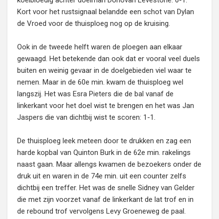
koelbloedig achter doelman Donovan Levestone: 0-1.
Kort voor het rustsignaal belandde een schot van Dylan
de Vroed voor de thuisploeg nog op de kruising.
Ook in de tweede helft waren de ploegen aan elkaar
gewaagd. Het betekende dan ook dat er vooral veel duels
buiten en weinig gevaar in de doelgebieden viel waar te
nemen. Maar in de 60e min. kwam de thuisploeg wel
langszij. Het was Esra Pieters die de bal vanaf de
linkerkant voor het doel wist te brengen en het was Jan
Jaspers die van dichtbij wist te scoren: 1-1.
De thuisploeg leek meteen door te drukken en zag een
harde kopbal van Quinton Burk in de 62e min. rakelings
naast gaan. Maar allengs kwamen de bezoekers onder de
druk uit en waren in de 74e min. uit een counter zelfs
dichtbij een treffer. Het was de snelle Sidney van Gelder
die met zijn voorzet vanaf de linkerkant de lat trof en in
de rebound trof vervolgens Levy Groeneweg de paal.